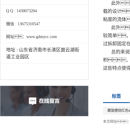
此外
载的设计
Q Q : 1430073204
粘度的流体
微信 : 13675310547
此外
较简单
网址：www.gdmycc.com
过拆卸固定
地址 : 山东省济南市长清区崮云湖街
总的来说
道工业园区
积
这些特点使得
标签
螺旋缠绕红杏a
本文网址