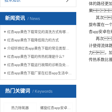
技术知识
体的路径更
果
新闻资讯
其次
News
旋布置在一
杏app安卓
红杏app黄色下载常见的清洗方式有哪些？
再次
红杏app黄色下载降低阻力的方式
计使得流体
介绍钎焊红杏app黄色下载的常见类型有哪些
力，
红杏app黄色下载的传热机理是什么?
传热系数比
红杏app黄色下载运行故障的诊断及处理方法
红杏app黄色下载厂家在红杏app生活中有哪些作用？
热门关键词
Keywords
热力除氧器
螺旋红杏app安卓在线下载