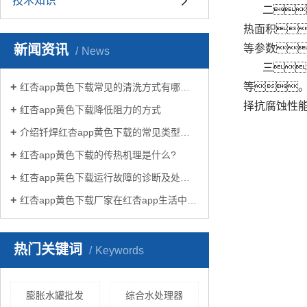
技术知识
二
热面积
新闻资讯
等参数
News
三
等
红杏app黄色下载常见的清洗方式有哪些？
择抗腐蚀性
红杏app黄色下载降低阻力的方式
介绍钎焊红杏app黄色下载的常见类型有哪些
红杏app黄色下载的传热机理是什么?
红杏app黄色下载运行故障的诊断及处理方法
红杏app黄色下载厂家在红杏app生活中有哪些作用？
热门关键词
Keywords
膨胀水罐批发
综合水处理器