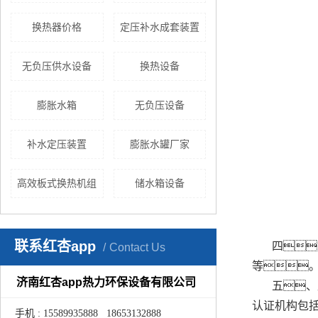
换热器价格
定压补水成套装置
无负压供水设备
换热设备
膨胀水箱
无负压设备
补水定压装置
膨胀水罐厂家
高效板式换热机组
储水箱设备
联系红杏app
四
Contact Us
等。
济南红杏app热力环保设备有限公司
五、
认证机构包括
手机 : 15589935888 18653132888