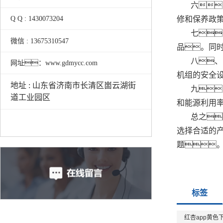
六
修和保养政
Q Q : 1430073204
七
微信 : 13675310547
品。同时
八、
网址：www.gdmycc.com
机组的安全
地址 : 山东省济南市长清区崮云湖街
九
道工业园区
和能源利用
总之
选择合适的
题
标签
红杏app黄色