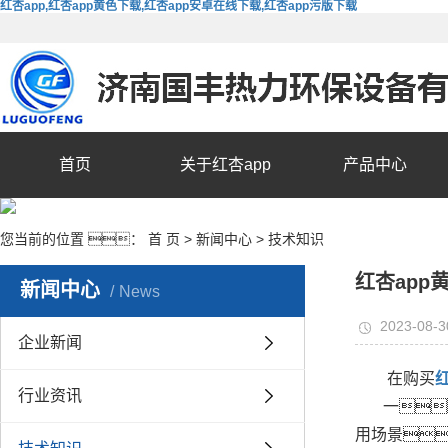
红杏app,红杏app黄色下载,红杏app安卓在线下载,红杏app污版下载
首页
关于红杏app
产品中心
您当前的位置 ：
首 页
>
新闻中心
>
技术知识
红杏ap
新闻中心
News
2023-08-3
企业新闻
在购买
行业资讯
一
用场景