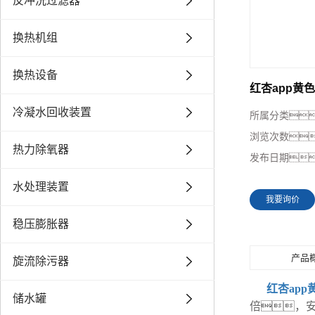
反冲洗过滤器
换热机组
换热设备
红杏app黄
冷凝水回收装置
所属分类
浏览次数
热力除氧器
发布日期
水处理装置
我要询价
稳压膨胀器
产品
旋流除污器
红杏ap
储水罐
倍，安