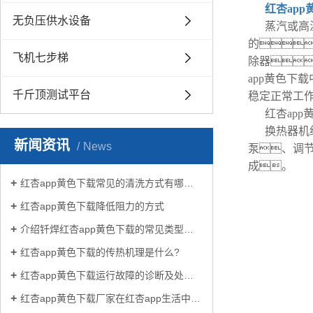
红杏app
无负压供水设备
蒸汽或高
的
飞机七步梯
除器
app黄色
千斤顶测试平台
稳定正常工
红杏ap
换热器机
新闻资讯
News
泵、调
成。
红杏app黄色下载常见的清洗方式有哪些？
红杏app黄色下载降低阻力的方式
介绍钎焊红杏app黄色下载的常见类型有哪些
红杏app黄色下载的传热机理是什么?
红杏app黄色下载运行故障的诊断及处理方法
红杏app黄色下载厂家在红杏app生活中有哪些作用？