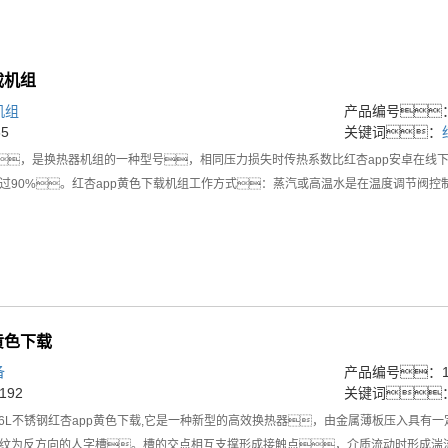
载机组
机组
产品编号：1
5
关键词：
组，是换热器机组的一种型号，相同压力损失时传热系数比红杏app安卓在线下
过90%。红杏app黄色下载机组工作方式：蒸汽或高温水是在温度调节阀控
黄色下载
备
产品编号：16
92
关键词
316L不锈钢红杏app黄色下载,它是一种新型的高效换热器，由金属薄板压入具
纹为反方向的人字槽。槽的交点相互支撑形成接触点，介质流动时形成湍