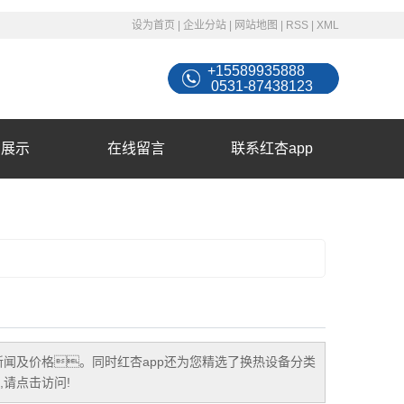
设为首页
|
企业分站
|
网站地图
|
RSS
|
XML
+15589935888
0531-87438123
例展示
在线留言
联系红杏app
闻及价格。同时红杏app还为您精选了
换热设备
分类
请点击访问!