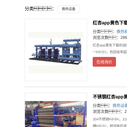
分类：
换热设备
红杏app黄色下
分类：
换热
浏览次数：286
红杏app黄色下载机
一，热回收率超
下载机组供
在线询价
不锈钢红杏app
分类：
换热设
浏览次数：21
304不锈钢，
槽，相邻板的波