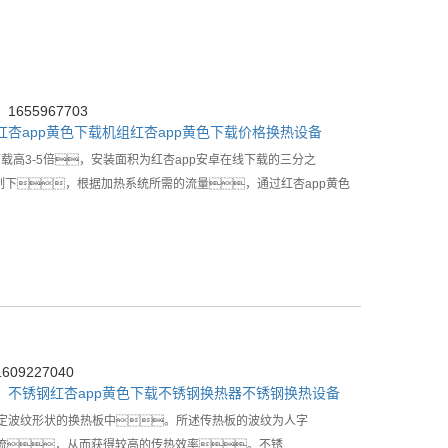
655967703
红杏app黄色下载机组
红杏app黄色下载价格
换热设备
载高3-5倍，安装面积为红杏app安卓在线下载的三分之
制下，根据加热系统所需的流量，通过红杏app黄色
09227040
：
不锈钢红杏app黄色下载
不锈钢换热器
不锈钢换热设备
有一定波纹形状的换热板中。所述传热板的波纹为人字
流，从而获得较高的传热效率。不锈