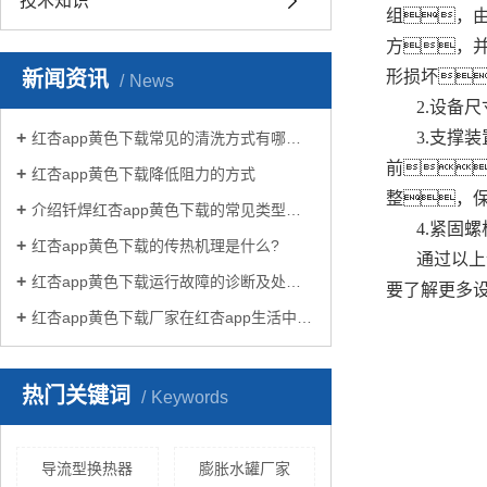
技术知识
组，
方，
新闻资讯
形损坏
News
2.设备
3.支撑
红杏app黄色下载常见的清洗方式有哪些？
前
红杏app黄色下载降低阻力的方式
整，
介绍钎焊红杏app黄色下载的常见类型有哪些
4.紧固
红杏app黄色下载的传热机理是什么?
通过以上
红杏app黄色下载运行故障的诊断及处理方法
要了解更多
红杏app黄色下载厂家在红杏app生活中有哪些作用？
热门关键词
Keywords
导流型换热器
膨胀水罐厂家