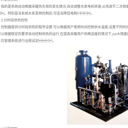
的是系统自动根据采暖热负荷的变化情况,自动调整水泵电机转速,从而调节二次侧循环水
。特别是当系统水系变频控制后,可适当降低电耗。
.分时段供热控衔
制器提供分时段供热的程序设置:可以根据用户使用时间控制供水温度,设置不同时间
可以根据既定的要求自动控制供热的运行,在提高采暖用户热畅适度的情况下,zui大限
上位管理系统进行远程设定。