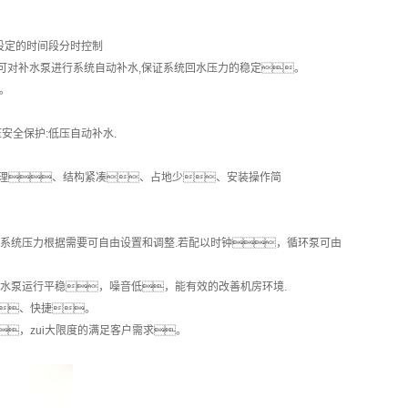
设定的时间段分时控制
可对补水泵进行系统自动补水,保证系统回水压力的稳定。
。
全保护:低压自动补水.
理、结构紧凑、占地少、安装操作简
系统压力根据需要可自由设置和调整.若配以时钟，循环泵可由
水泵运行平稳，噪音低，能有效的改善机房环境.
、快捷。
，zui大限度的满足客户需求。