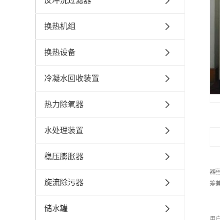
反冲洗过滤器
换热机组
换热设备
冷凝水回收装置
热力除氧器
水处理装置
稳压膨胀器
器
旋流除污器
筹
螺
螺
储水罐
用