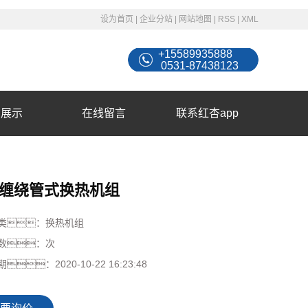
设为首页
|
企业分站
|
网站地图
|
RSS
|
XML
+15589935888
0531-87438123
例展示
在线留言
联系红杏app
缠绕管式换热机组
类：
换热机组
数：
次
期：
2020-10-22 16:23:48