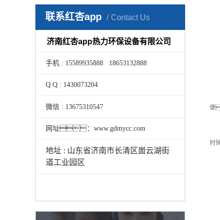
通
联系红杏app
Contact Us
(
(
济南红杏app热力环保设备有限公司
(
5
手机 : 15589935888 18653132888
安
三
Q Q : 1430073204
1
微信 : 13675310547
便
2
网址：www.gdmycc.com
3
时
地址 : 山东省济南市长清区崮云湖街
4
道工业园区
5
6