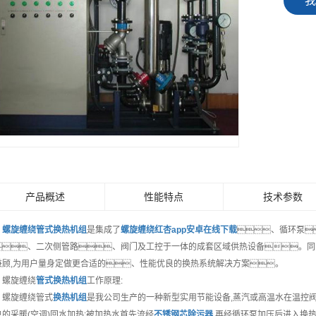
我
产品概述
性能特点
技术参数
螺旋缠绕管式换热机组
是集成了
螺旋缠绕红杏app安卓在线下载
、循环泵
、二次侧管路、阀门及工控于一体的成套区域供热设备。同
兼顾,为用户量身定做更合适的、性能优良的换热系统解决方案。
旋缠绕
管式换热机组
工作原理:
旋缠绕管式
换热机组
是我公司生产的一种新型实用节能设备,蒸汽或高温水在温控阀
户的采暖(空调)回水加热;被加热水首先流经
不锈钢芯除污器
,再经循环泵加压后进入换