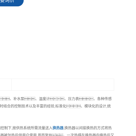
要询价
、补水泵、温度计、压力表、各种传感
时结合的控制技术以及丰富的经验,标准化、模块化的设计,统
控制下,按供热系统所需流量送入
换热器
,换热器以间接换热的方式将热
热器被加热后供用户使用,周而复始。一次热媒在换热器内换热后又