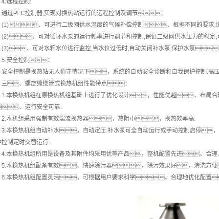
4.远程控制:
过PLC控制器,实现对换热站运行的远程控制及调节。
1)、可进行二级网供水温度的气候补偿控制、根据不同的要求,
2)、可对循环水泵的运行频率进行调节和控制,保证二级网供水压力的稳定,
3)、可对水箱水位进行监控,当水位过低时,自动关闭补水泵,保护水泵
.安全控制：
全控制是换热站无人值守情况下，系统的自动安全诊断和自我保护控制.高压安
、螺旋缠绕管式换热机组性能特点：
.本换热机组在原换热机组基础上进行了优化设计，性能优越、布局合
、运行安全可靠.
.本机组采用强制有效湍流换热器，热阻小，换热效率高.
.本换热机组自动补水，自动定压.补水泵可全自动运行或手动控制启停，
钟控制定时交替运行.
.本换热机组所用是设备及其附件均采用优等产品，整机配置先进、合理.
.本换热机组配备有效、快速除污器，除污效果好，清洗方便
.本换热机组配置灵活，可根据用户要求科学、合理地优化配置