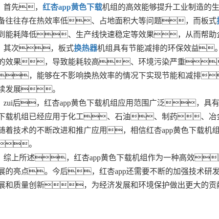
首先，
红杏app黄色下载
机组的高效能够提升工业制造的
备往往存在热效率低、占地面积大等问题，而板式
到能耗降低、生产线快速稳定等效果，从而帮助
其次，板式
换热器
机组具有节能减排的环保效益
的效果，导致能耗较高、环境污染严重
，能够在不影响换热效率的情况下实现节能和减排
续发展。
zui后，红杏app黄色下载机组应用范围广泛，具
下载机组已经应用于化工、石油、制药、冶
随着技术的不断改进和推广应用，相信红杏app黄色下载机
。
综上所述，红杏app黄色下载机组作为一种高效
展的亮点。今后，红杏app还需要不断的加强技术研发
展和质量创新，为经济发展和环境保护做出更大的贡