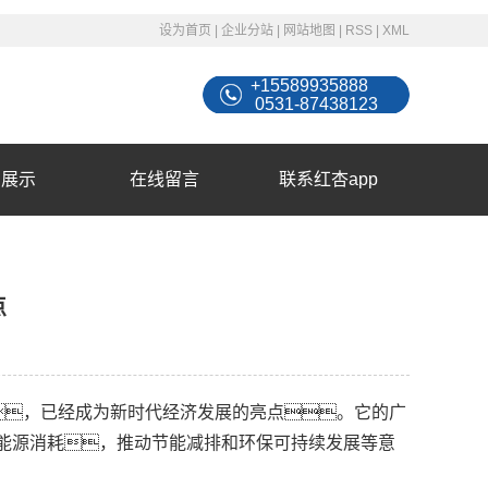
设为首页
|
企业分站
|
网站地图
|
RSS
|
XML
+15589935888
0531-87438123
例展示
在线留言
联系红杏app
点
，已经成为新时代经济发展的亮点。它的广
能源消耗，推动节能减排和环保可持续发展等意