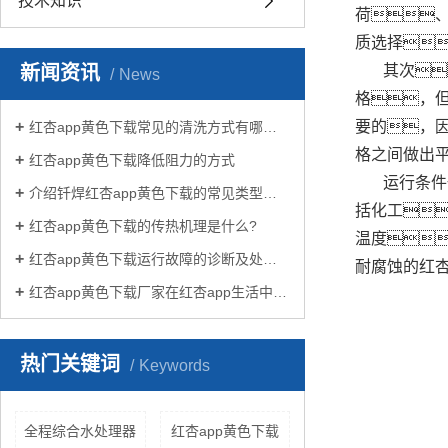
技术知识
荷
质选择
新闻资讯
其次
News
格，
要的，
红杏app黄色下载常见的清洗方式有哪些？
格之间做出
红杏app黄色下载降低阻力的方式
运行条件
介绍钎焊红杏app黄色下载的常见类型有哪些
括化工
红杏app黄色下载的传热机理是什么?
温度
红杏app黄色下载运行故障的诊断及处理方法
耐腐蚀的红杏
红杏app黄色下载厂家在红杏app生活中有哪些作用？
热门关键词
Keywords
全程综合水处理器
红杏app黄色下载