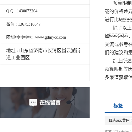
预算限制
载的价格差
Q Q : 1430073204
进行比较
微信 : 13675310547
除了以上
如
网址：www.gdmycc.com
交流或参考
地址 : 山东省济南市长清区崮云湖街
们的建议和
道工业园区
综上所述
预算限制等
多渠道获取
标签
红杏app黄色
本文网址