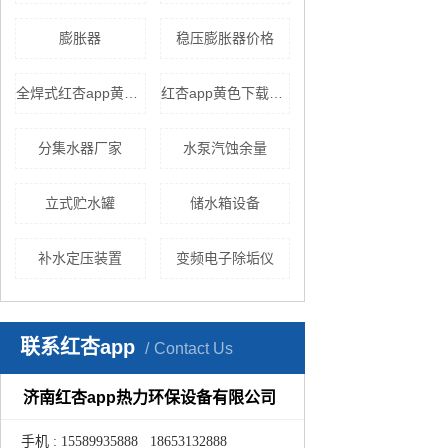
膨胀器
稳压膨胀器价格
全焊式红杏app黄色下载
红杏app黄色下载样式
分集水器厂家
水泵汽蚀余量
立式贮水罐
储水箱设备
补水定压装置
变频电子除垢仪
联系红杏app
Contact Us
济南红杏app热力环保设备有限公司
手机 : 15589935888 18653132888