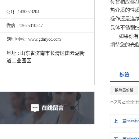
符合相应标
热介质的性
Q Q : 1430073204
操作还是连
微信 : 13675310547
氏体不锈钢
如果你有
网址：www.gdmycc.com
期待您的光
地址 : 山东省济南市长清区崮云湖街
道工业园区
标签
换热器价格
本文网址
上一篇