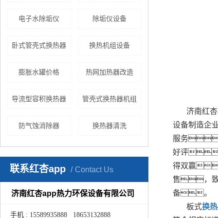
电子水除垢仪
除垢仪设备
卧式管壳式换热器
换热机组设备
膨胀水罐价格
热网加热器改造
导流型容积换热器
管壳式换热器机组
济南红杏
设备制造企
防气蚀消除器
换热器清洗
服务
好评
得双赢
联系红杏app
Contact Us
售，
备。
济南红杏app热力环保设备有限公司
板式
换热
手机 : 15589935888 18653132888