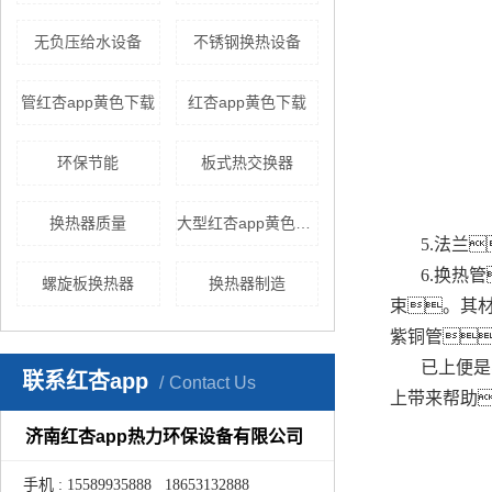
无负压给水设备
不锈钢换热设备
管红杏app黄色下载
红杏app黄色下载
环保节能
板式热交换器
换热器质量
大型红杏app黄色下载
5.法兰
6.换热
螺旋板换热器
换热器制造
束。其材
紫铜管
已上便是
联系红杏app
Contact Us
上带来帮助
济南红杏app热力环保设备有限公司
手机 : 15589935888 18653132888