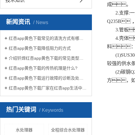
技术知识
成。
2.支撑
新闻资讯
Q235B
News
3.管板
4.壳体
红杏app黄色下载常见的清洗方式有哪些？
料
红杏app黄色下载降低阻力的方式
(1)S
介绍钎焊红杏app黄色下载的常见类型有哪些
较强的供水
红杏app黄色下载的传热机理是什么?
(2)碳
红杏app黄色下载运行故障的诊断及处理方法
方，
红杏app黄色下载厂家在红杏app生活中有哪些作用？
热门关键词
Keywords
水处理器
全程综合水处理器