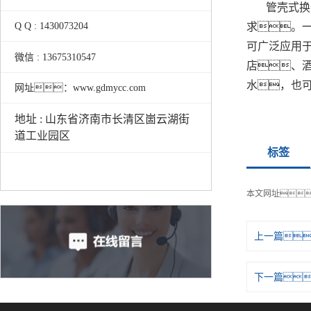
管壳式换
求。
Q Q : 1430073204
可广泛应用
微信 : 13675310547
店、
水，也
网址：www.gdmycc.com
地址 : 山东省济南市长清区崮云湖街
道工业园区
标签
本文网址
上一篇
下一篇