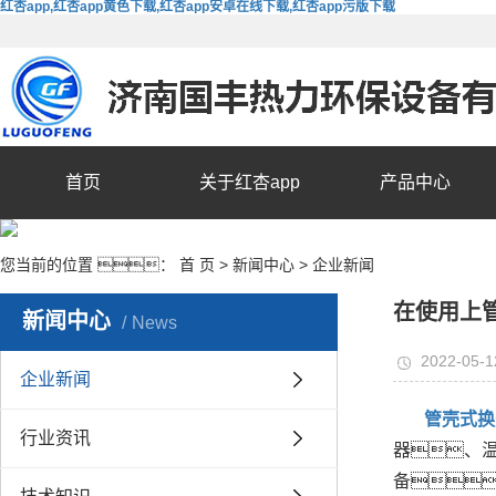
红杏app,红杏app黄色下载,红杏app安卓在线下载,红杏app污版下载
首页
关于红杏app
产品中心
您当前的位置 ：
首 页
>
新闻中心
>
企业新闻
在使用上
新闻中心
News
2022-05-1
企业新闻
管壳式换
行业资讯
器、
备