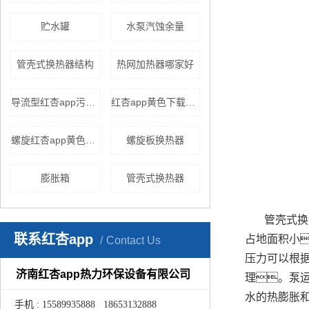
贮水罐
水泵汽蚀余量
管壳式换热器结构
热网加热器哪家好
导流型红杏app污版下载
红杏app黄色下载机组价格
螺旋红杏app黄色下载
螺旋板换热器
膨胀箱
管壳式换热器
管壳式换
联系红杏app
占地面积小
Contact Us
压力可以根
济南红杏app热力环保设备有限公司
理。泵
水的热膨胀
手机 : 15589935888 18653132888