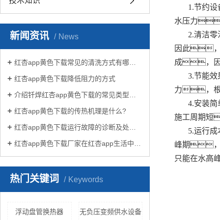
技术知识
1.节约
水压力
新闻资讯
2.清洁
News
因此
成，
红杏app黄色下载常见的清洗方式有哪些？
3.节能
红杏app黄色下载降低阻力的方式
力，
介绍钎焊红杏app黄色下载的常见类型有哪些
4.安装
红杏app黄色下载的传热机理是什么?
施工周期短
红杏app黄色下载运行故障的诊断及处理方法
5.运行
红杏app黄色下载厂家在红杏app生活中有哪些作用？
峰期
只能在水高
热门关键词
Keywords
浮动盘管换热器
无负压变频供水设备