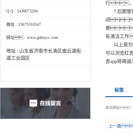
行
7.后期
Q Q : 1430073204
闭
微信 : 13675310547
善
有清洁工作
网址：www.gdmycc.com
以上是为
地址 : 山东省济南市长清区崮云湖街
可以浏览红杏
道工业园区
杏app将竭
标签
本文网址
上一篇