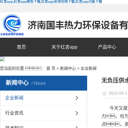
红杏app,红杏app黄色下载,红杏app安卓在线下载,红杏app污版下载
首页
关于红杏app
产品中心
您当前的位置 ：
首 页
>
新闻中心
>
企业新闻
无负压供
新闻中心
News
2022-05-1
企业新闻
今天又是
行业资讯
力，也为
点，