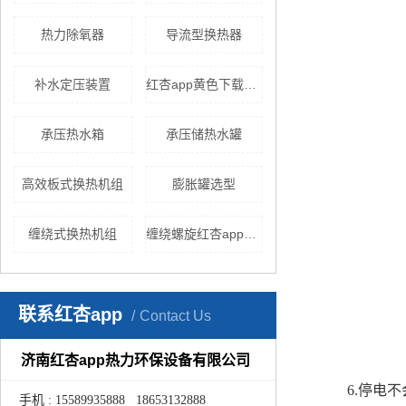
热力除氧器
导流型换热器
补水定压装置
红杏app黄色下载厂家
承压热水箱
承压储热水罐
高效板式换热机组
膨胀罐选型
缠绕式换热机组
缠绕螺旋红杏app安卓在线下载
联系红杏app
Contact Us
济南红杏app热力环保设备有限公司
6.停电
手机 : 15589935888 18653132888