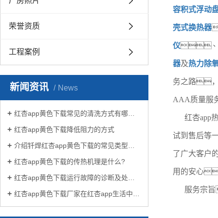
厂房照片
容积式浮动
荣誉资质
壳式换热器
仪

工程案例
器
及
热力除
务之路，
新闻资讯
News
AAA质量服
红杏app黄色下载常见的清洗方式有哪些？
红杏ap
红杏app黄色下载降低阻力的方式
试到售后等
介绍钎焊红杏app黄色下载的常见类型有哪些
了广大客户
红杏app黄色下载的传热机理是什么?
用的安心
红杏app黄色下载运行故障的诊断及处理方法
服务宗旨
红杏app黄色下载厂家在红杏app生活中有哪些作用？