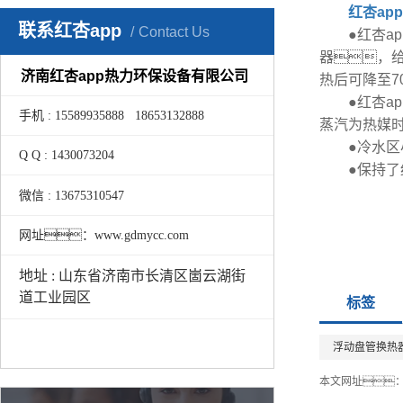
红杏ap
联系红杏app
Contact Us
●红杏ap
器，给
济南红杏app热力环保设备有限公司
热后可降至70
●红杏ap
手机 : 15589935888 18653132888
蒸汽为热媒
●冷水区小
Q Q : 1430073204
●保持了红
微信 : 13675310547
网址：www.gdmycc.com
地址 : 山东省济南市长清区崮云湖街
道工业园区
标签
浮动盘管换热
本文网址