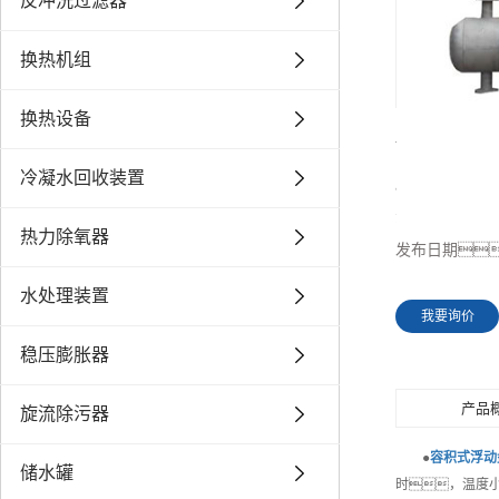
反冲洗过滤器
换热机组
换热设备
容积式浮动
冷凝水回收装置
所属分类
浏览次数
热力除氧器
发布日期
水处理装置
我要询价
稳压膨胀器
产品
旋流除污器
●
容积式浮动
储水罐
时，温度小