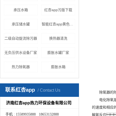
承压水箱
红杏app污版下载
承压储水罐
智能红杏app黄色下载
二级自动旋流除污器
换热器清洗
无负压供水设备厂家
膨胀水罐厂家
热力除氧器
膨胀水箱
联系红杏app
Contact Us
除氧器的
电化除氧
济南红杏app热力环保设备有限公司
的速度和相应的
手机 : 15589935888 18653132888
解氧反应