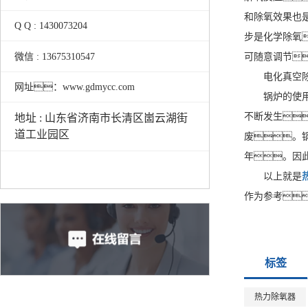
和除氧效果也
Q Q : 1430073204
步是化学除氧
微信 : 13675310547
可随意调节
电化真空
网址：www.gdmycc.com
锅炉的使
不断发生
地址 : 山东省济南市长清区崮云湖街
道工业园区
废。锅
年。因
以上就是
作为参考
标签
热力除氧器