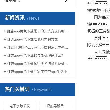
技术知识
开
慢慢地打开
新闻资讯
因为每天
News
油
氧器的正常
红杏app黄色下载常见的清洗方式有哪些？
另外
红杏app黄色下载降低阻力的方式
除氧设备
介绍钎焊红杏app黄色下载的常见类型有哪些
以上是便
红杏app黄色下载的传热机理是什么?
考。
红杏app黄色下载运行故障的诊断及处理方法
红杏app黄色下载厂家在红杏app生活中有哪些作用？
热门关键词
Keywords
电子水除垢仪
换热器设备