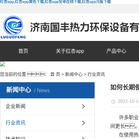
红杏app,红杏app黄色下载,红杏app安卓在线下载,红杏app污版下载
首页
关于红杏app
产品中心
您当前的位置 ：
首 页
>
新闻中心
>
行业资讯
如何长期
新闻中心
News
2022-10-1
企业新闻
许多职业
行业资讯
间更长
在使用热