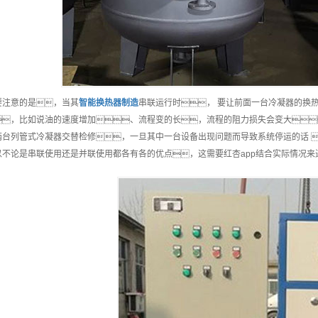
要注意的是，当其
智能
换热器制造
串联运行时， 要让前面一台冷凝器的换
，比如说油的速度增加、流程变的长，流程的阻力损失会变大
两台列管式冷凝器交替检修，一旦其中一台设备出现问题而导致系统停运的话 
以不论是串联使用还是并联使用都各有各的优点，这需要红杏app结合实际情况来