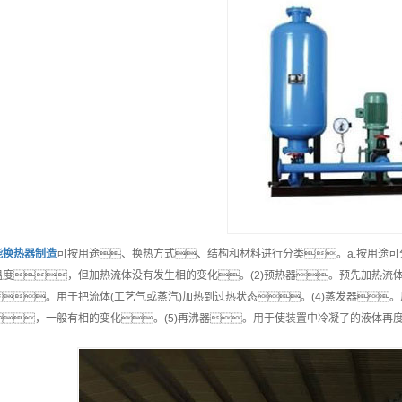
能
换热器制造
可按用途、换热方式、结构和材料进行分类。a.按用途可
温度，但加热流体没有发生相的变化。(2)预热器。预先加热流体
。用于把流体(工艺气或蒸汽)加热到过热状态。(4)蒸发器
，一般有相的变化。(5)再沸器。用于使装置中冷凝了的液体