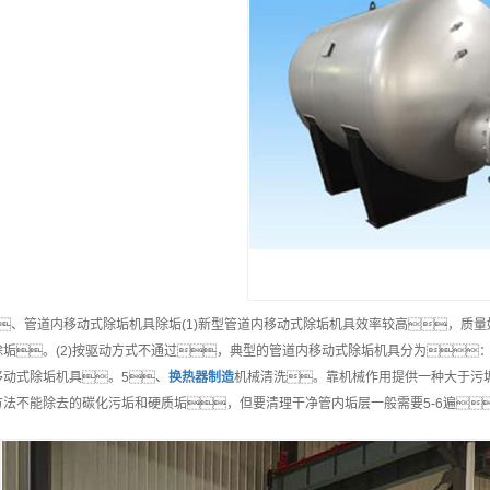
、管道内移动式除垢机具除垢(1)新型管道内移动式除垢机具效率较高，质
除垢。(2)按驱动方式不通过，典型的管道内移动式除垢机具分为：A
移动式除垢机具。5、
换热器制造
机械清洗。靠机械作用提供一种大于污
方法不能除去的碳化污垢和硬质垢，但要清理干净管内垢层一般需要5-6遍