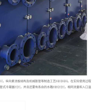
，纵向紊流板结构及机械胀管等制造工艺。在实际使用过程
管式冷凝器，并且还要有各自的水路，相同流量和入口温