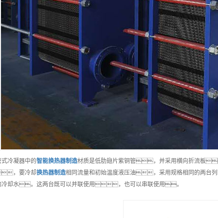
管式冷凝器中的
智能
换热器制造
材质是低肋翅片紫铜管，并采用横向折流板
，要冷却
换热器制造
相同流量和初始温度液压油，采用规格相同的两台列
的冷却水。这两台既可以并联使用，也可以串联使用。