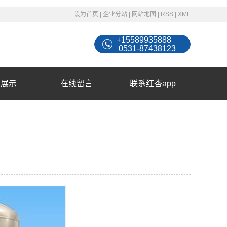
设为首页
|
企业分站
|
网站地图
|
RSS
|
XML
+15589935888
0531-87438123
例展示
在线留言
联系红杏app