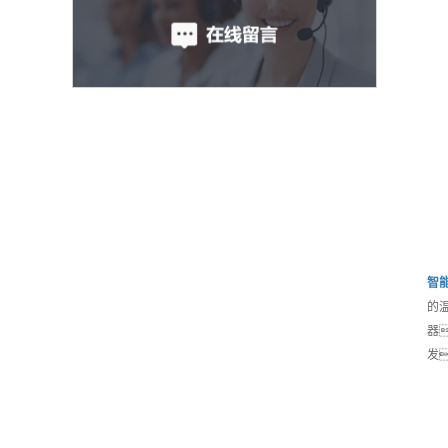
智
的
器
发