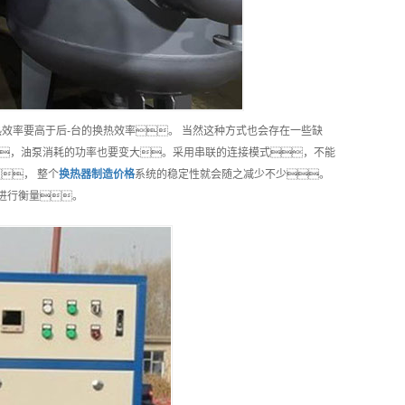
热效率要高于后-台的换热效率。 当然这种方式也会存在一些缺
，油泵消耗的功率也要变大。采用串联的连接模式，不能
， 整个
换热器制造
价格
系统的稳定性就会随之减少不少。
进行衡量。