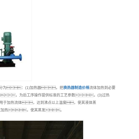
分为：(1)加热器。把
换热器制造
价格
流体加热到必要
，为后工序操作提供标准的工艺参数。(3)过热
。用于加热流体，达到沸点以上温度，使其液体蒸
再度加热，使其蒸发。