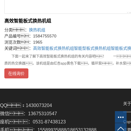
高效智能板式换热机组
分类：
换热机组
产品编号：1584755570
浏览次数：1965
关键词：
高效智能板式换热机组
智能型板式换热机组
智能板式
下面一起来了解下高效智能板式换热机组的有关内容吧！ 一、简
质的热交换器。该机组是由红杏app黄色下载，循环泵，补水泵
在线询价
关于
QQ：1430073204
微信：13675310547
座机：0531-87438123
Co
手机：15589935888/18653132888
主