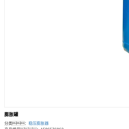
膨胀罐
分类：
稳压膨胀器