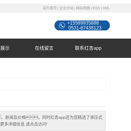
设为首页
|
企业分站
|
网站地图
|
RSS
|
XML
+15589935888
0531-87438123
例展示
在线留言
联系红杏app
、新闻及价格。同时红杏app还为您精选了
承压式
多详细信息,请点击访问!