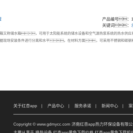
罐
产品编号：16
1
关键词：
箱又称储水箱，可用于太阳能系统的储水设备和空气源热泵系统的热水供应系统
据现场安装条件进行分离和水平。在材料方面，可采用不锈钢和碳钢
关于红杏app
产品中心
服务承诺
新闻中心
案
Copyright © www.gdmycc.com 济南红杏app热力环保设备有限
主要从事于
换热设备
,
红杏app黄色下载价格
,
红杏app黄色下载机