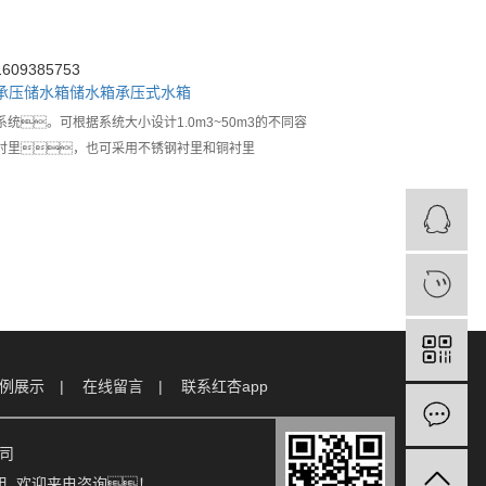
09385753
承压储水箱
储水箱
承压式水箱
。可根据系统大小设计1.0m3~50m3的不同容
衬里，也可采用不锈钢衬里和铜衬里
例展示
在线留言
联系红杏app
公司
组
, 欢迎来电咨询！