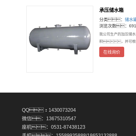
承压储水箱
分类：
储水
浏览次数：69
我公司生产的加压储水
积，并可根
在线询价
QQ：1430073204
微信：13675310547
座机：0531-87438123
手机：15589935888/18653132888