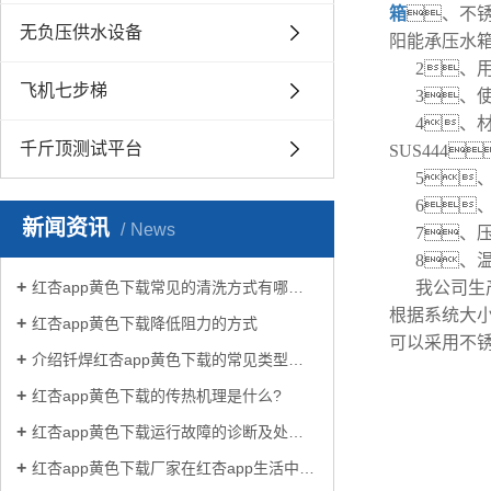
箱
、不
无负压供水设备
阳能承压水
2、
飞机七步梯
3、
4、
千斤顶测试平台
SUS444
5、
6
新闻资讯
News
7、压
8、
红杏app黄色下载常见的清洗方式有哪些？
我公司生
根据系统大小
红杏app黄色下载降低阻力的方式
可以采用不
介绍钎焊红杏app黄色下载的常见类型有哪些
红杏app黄色下载的传热机理是什么?
红杏app黄色下载运行故障的诊断及处理方法
红杏app黄色下载厂家在红杏app生活中有哪些作用？