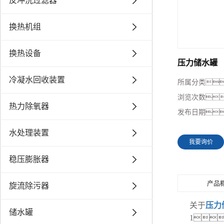
反冲洗过滤器
换热机组
换热设备
压力储水罐
冷凝水回收装置
所属分类
浏览次数
热力除氧器
发布日期
水处理装置
我要询价
稳压膨胀器
产品
旋流除污器
关于
压力
储水罐
1