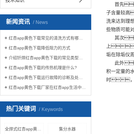
技术知识
首先
子含量较高
新闻资讯
洗来达到理
News
些物质可能
其次
红杏app黄色下载常见的清洗方式有哪些？
上
红杏app黄色下载降低阻力的方式
垢在除垢仪
介绍钎焊红杏app黄色下载的常见类型有哪些
此外
红杏app黄色下载的传热机理是什么?
积一定量的
红杏app黄色下载运行故障的诊断及处理方法
时
红杏app黄色下载厂家在红杏app生活中有哪些作用？
热门关键词
Keywords
全焊式红杏app黄色下载
集分水器