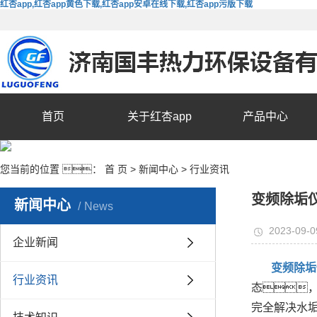
红杏app,红杏app黄色下载,红杏app安卓在线下载,红杏app污版下载
首页
关于红杏app
产品中心
您当前的位置 ：
首 页
>
新闻中心
>
行业资讯
变频除垢
新闻中心
News
2023-09-0
企业新闻
变频除垢
行业资讯
态
完全解决水