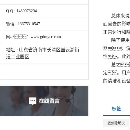
Q Q : 1430073204
总体来说
面因素的影
微信 : 13675310547
正常运行和
网址：www.gdmycc.com
除了使用
器、
地址 : 山东省济南市长清区崮云湖街
性。此
道工业园区
总之
定。用
的清洁和设
标签
变频除垢仪