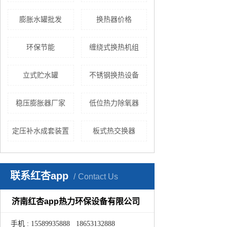
膨胀水罐批发
换热器价格
环保节能
缠绕式换热机组
立式贮水罐
不锈钢换热设备
稳压膨胀器厂家
低位热力除氧器
定压补水成套装置
板式热交换器
联系红杏app
Contact Us
济南红杏app热力环保设备有限公司
手机 : 15589935888 18653132888