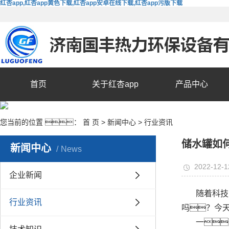
红杏app,红杏app黄色下载,红杏app安卓在线下载,红杏app污版下载
首页
关于红杏app
产品中心
您当前的位置 ：
首 页
>
新闻中心
>
行业资讯
储水罐如
新闻中心
News
2022-12-1
企业新闻
随着科技
行业资讯
吗？今天
一