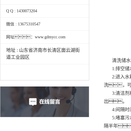
Q Q : 1430073204
微信 : 13675310547
网址：www.gdmycc.com
地址 : 山东省济南市长清区崮云湖街
道工业园区
清洗储水
1:排空
2:进入
洗，
3:清洁
出。
4:间隔
5:堵塞
隔半年