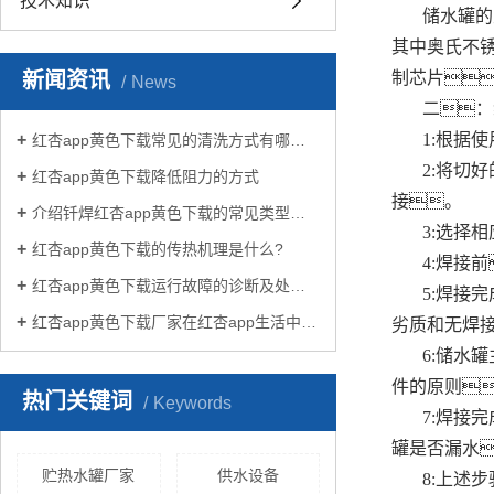
技术知识
储水罐的
其中奥氏不
新闻资讯
制芯片
News
二：
1:根据
红杏app黄色下载常见的清洗方式有哪些？
2:将切
红杏app黄色下载降低阻力的方式
接。
介绍钎焊红杏app黄色下载的常见类型有哪些
3:选择
红杏app黄色下载的传热机理是什么?
4:焊接
红杏app黄色下载运行故障的诊断及处理方法
5:焊接
红杏app黄色下载厂家在红杏app生活中有哪些作用？
劣质和无焊
6:储水
件的原则
热门关键词
Keywords
7:焊接
罐是否漏水
贮热水罐厂家
供水设备
8:上述