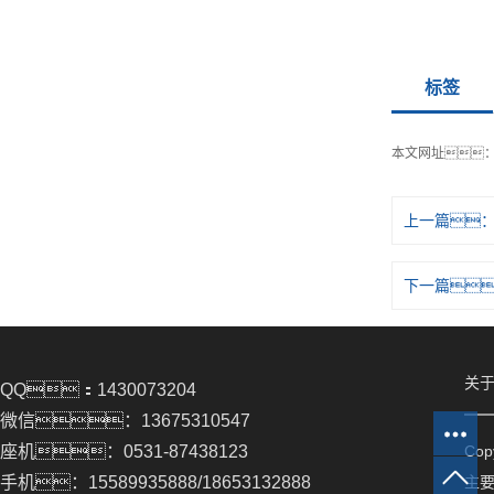
标签
本文网址
上一篇
下一篇
关于
QQ：1430073204
微信：13675310547
座机：0531-87438123
Co
手机：15589935888/18653132888
主