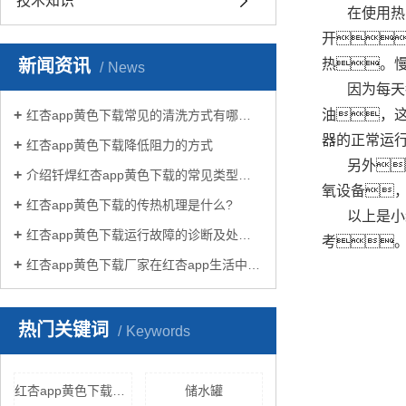
技术知识
在使用热
开
新闻资讯
热。
News
因为每天
油，
红杏app黄色下载常见的清洗方式有哪些？
器的正常运
红杏app黄色下载降低阻力的方式
另外
介绍钎焊红杏app黄色下载的常见类型有哪些
氧设备
红杏app黄色下载的传热机理是什么?
以上是小
红杏app黄色下载运行故障的诊断及处理方法
考。
红杏app黄色下载厂家在红杏app生活中有哪些作用？
热门关键词
Keywords
红杏app黄色下载的发展
储水罐