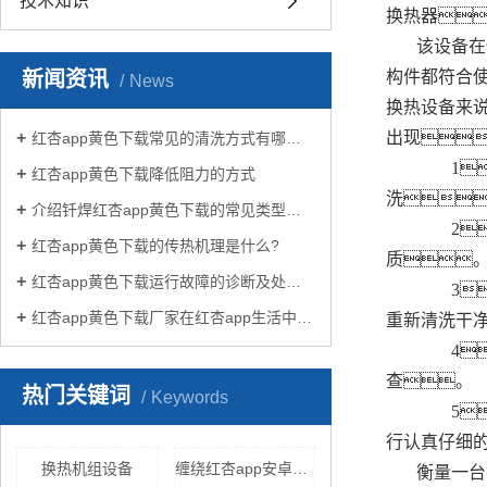
技术知识
换热器
该设备在
新闻资讯
构件都符合
News
换热设备来
出现
红杏app黄色下载常见的清洗方式有哪些？
1
红杏app黄色下载降低阻力的方式
洗
介绍钎焊红杏app黄色下载的常见类型有哪些
2
红杏app黄色下载的传热机理是什么?
质
红杏app黄色下载运行故障的诊断及处理方法
3
红杏app黄色下载厂家在红杏app生活中有哪些作用？
重新清洗干
4
查。
热门关键词
Keywords
5
行认真仔细
换热机组设备
缠绕红杏app安卓在线下载
衡量一台