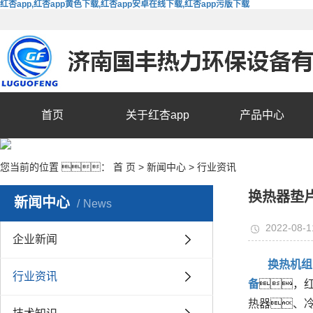
红杏app,红杏app黄色下载,红杏app安卓在线下载,红杏app污版下载
首页
关于红杏app
产品中心
您当前的位置 ：
首 页
>
新闻中心
>
行业资讯
换热器垫
新闻中心
News
2022-08-1
企业新闻
换热机组
行业资讯
备
，
热器、