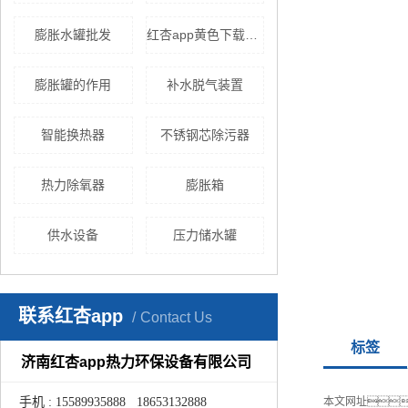
膨胀水罐批发
红杏app黄色下载机组
膨胀罐的作用
补水脱气装置
智能换热器
不锈钢芯除污器
热力除氧器
膨胀箱
供水设备
压力储水罐
联系红杏app
Contact Us
标签
济南红杏app热力环保设备有限公司
手机 : 15589935888 18653132888
本文网址