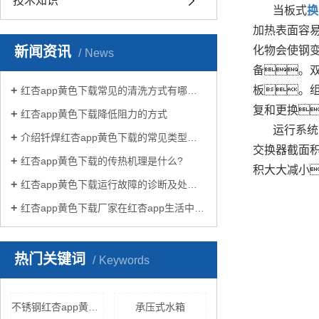
技术知识
当板式
换
加热表面容
新闻资讯
化物会使钢
News
备。
板。
红杏app黄色下载常见的清洗方式有哪些？
复和更换
红杏app黄色下载降低阻力的方式
运行系统
介绍钎焊红杏app黄色下载的常见类型有哪些
交换器截面
红杏app黄色下载的传热机理是什么?
积大大减小
红杏app黄色下载运行故障的诊断及处理方法
红杏app黄色下载厂家在红杏app生活中有哪些作用？
热门关键词
Keywords
不锈钢红杏app黄色下载
承压式水箱