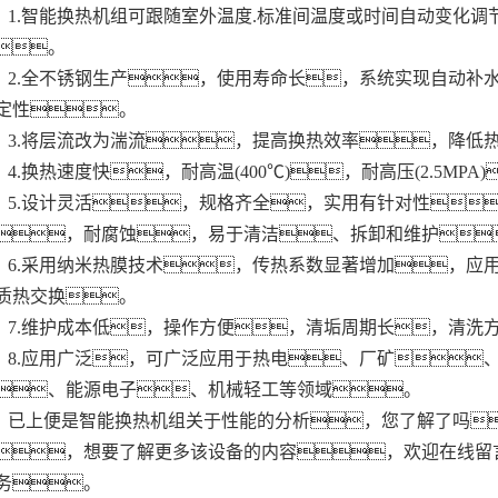
1.智能换热机组可跟随室外温度.标准间温度或时间自动变化
。
2.全不锈钢生产，使用寿命长，系统实现自动补
定性。
3.将层流改为湍流，提高换热效率，降低
4.换热速度快，耐高温(400℃)，耐高压(2.5MPA
5.设计灵活，规格齐全，实用有针对性
，耐腐蚀，易于清洁、拆卸和维护
6.采用纳米热膜技术，传热系数显著增加，应
质热交换。
7.维护成本低，操作方便，清垢周期长，清洗
8.应用广泛，可广泛应用于热电、厂矿
、能源电子、机械轻工等领域。
已上便是智能换热机组关于性能的分析，您了解了吗
，想要了解更多该设备的内容，欢迎在线留
务。