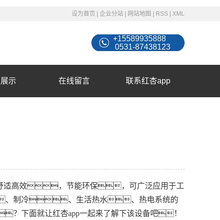
设为首页
|
企业分站
|
网站地图
|
RSS
|
XML
+15589935888
0531-87438123
例展示
在线留言
联系红杏app
舒适高效，节能环保，可广泛应用于工
、制冷、生活热水、热电系统的
？下面就让红杏app一起来了解下该设备吧！