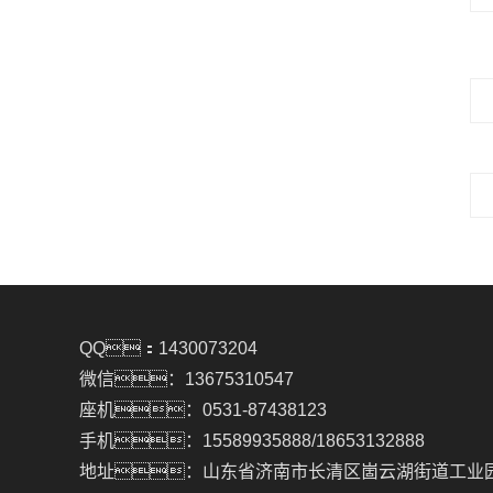
QQ：1430073204
微信：13675310547
座机：0531-87438123
手机：15589935888/18653132888
地址：山东省济南市长清区崮云湖街道工业