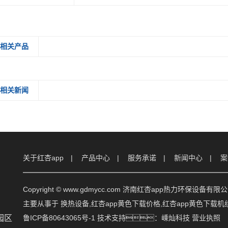
相关产品
相关新闻
关于红杏app
产品中心
服务承诺
新闻中心
案
Copyright © www.gdmycc.com 济南红杏app热力环保设备有限
主要从事于
换热设备
,
红杏app黄色下载价格
,
红杏app黄色下载机
园区
鲁ICP备80643065号-1
技术支持：
嵊灿科技
营业执照