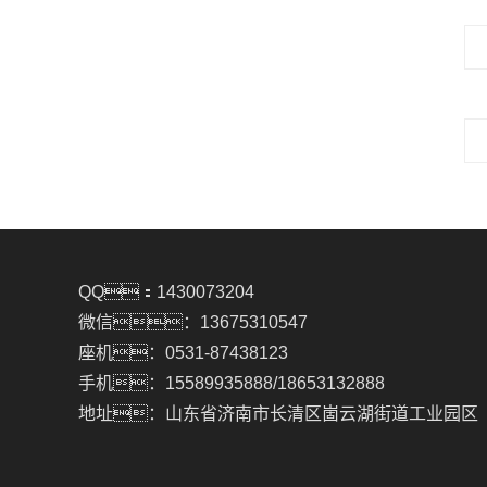
QQ：1430073204
微信：13675310547
座机：0531-87438123
手机：15589935888/18653132888
地址：山东省济南市长清区崮云湖街道工业园区