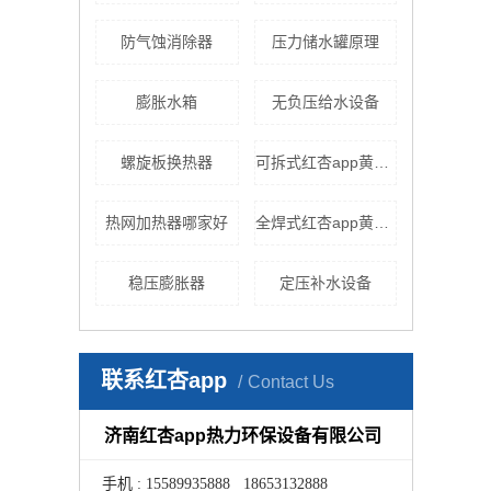
防气蚀消除器
压力储水罐原理
膨胀水箱
无负压给水设备
螺旋板换热器
可拆式红杏app黄色下载
热网加热器哪家好
全焊式红杏app黄色下载
稳压膨胀器
定压补水设备
联系红杏app
Contact Us
济南红杏app热力环保设备有限公司
手机 : 15589935888 18653132888