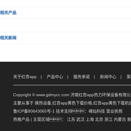
相关产品
相关新闻
关于红杏app
产品中心
服务承诺
新闻中心
案
Copyright © www.gdmycc.com 济南红杏app热力环保设备有限
主要从事于
换热设备
,
红杏app黄色下载价格
,
红杏app黄色下载机
鲁ICP备80643065号-1
技术支持：
嵊灿科技
营业执照
热推产品
| 主营区域：
江苏
武汉
上海
北京
浙江
内蒙古