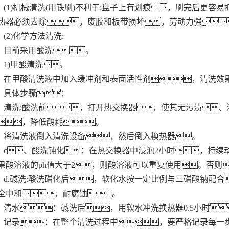
(1)机械清洗(用铁刷)不利于:盘子上有划痕，刷完后更
热器必须去除，废胶和板带损坏，劳动力强
(2)化学方法清洗:
目前采用酸洗。
1)甲酸清洗。
在甲酸清洗液中加入缓冲剂和表面活性剂，清洗效
具体步骤：
清洗:酸洗前，打开热交换器，使其无污渍、
，降低酸耗。
将清洗液倒入清洗设备，然后倒入换热器。
c、酸洗钝化：在热交换器中浸泡2小时，持续动态
果酸溶液的ph值大于2，则酸溶液可以重复使用。否则
d.碱洗:酸洗磷化后，软化水按一定比例与三磷酸钠配
全中和，耐腐蚀。
清水：碱洗后，用软水冲洗换热器0.5小时
记录：在整个清洗过程中，要严格记录每一