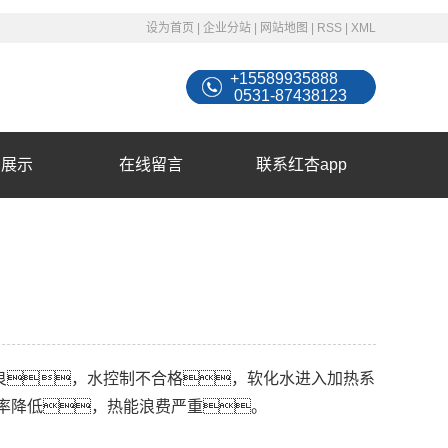
设为首页
|
企业分站
|
网站地图
|
RSS
|
XML
+15589935888
0531-87438123
例展示
在线留言
联系红杏app
良，水控制不合格，软化水进入加热系
率降低，热能浪费严重。