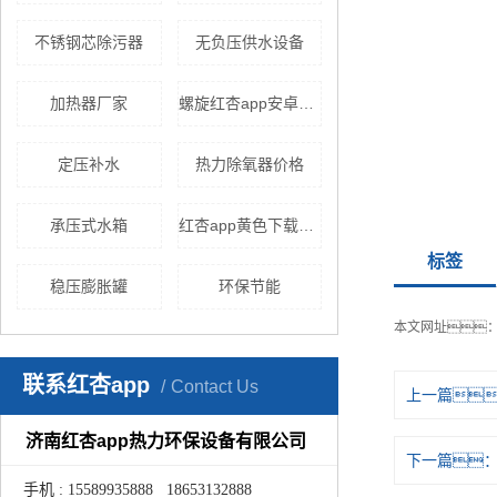
不锈钢芯除污器
无负压供水设备
加热器厂家
螺旋红杏app安卓在线下载
定压补水
热力除氧器价格
承压式水箱
红杏app黄色下载价格
标签
稳压膨胀罐
环保节能
本文网址
联系红杏app
Contact Us
上一篇
济南红杏app热力环保设备有限公司
下一篇
手机 : 15589935888 18653132888