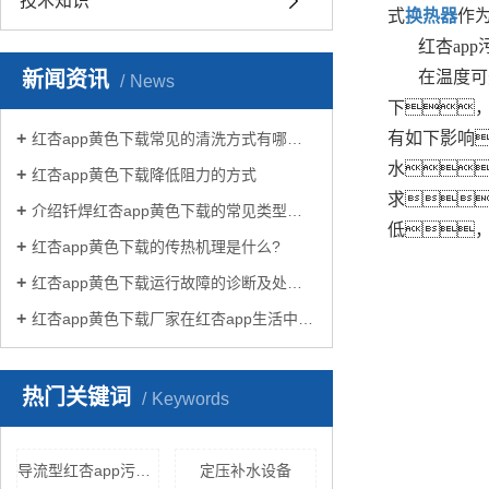
技术知识
式
换热器
作
红杏ap
新闻资讯
在温度可
News
下
有如下影响
红杏app黄色下载常见的清洗方式有哪些？
水
红杏app黄色下载降低阻力的方式
求
介绍钎焊红杏app黄色下载的常见类型有哪些
低
红杏app黄色下载的传热机理是什么?
红杏app黄色下载运行故障的诊断及处理方法
红杏app黄色下载厂家在红杏app生活中有哪些作用？
热门关键词
Keywords
导流型红杏app污版下载
定压补水设备