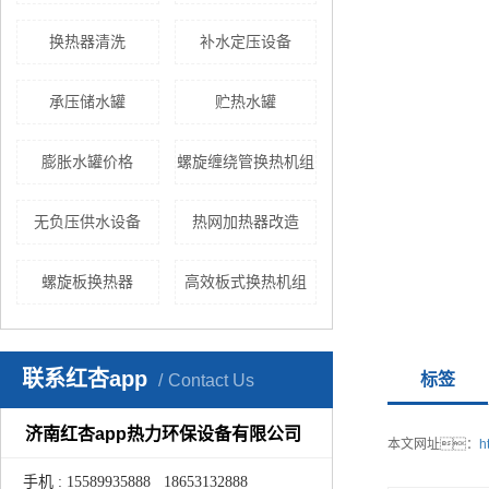
换热器清洗
补水定压设备
承压储水罐
贮热水罐
膨胀水罐价格
螺旋缠绕管换热机组
无负压供水设备
热网加热器改造
螺旋板换热器
高效板式换热机组
联系红杏app
标签
Contact Us
济南红杏app热力环保设备有限公司
本文网址：
h
手机 : 15589935888 18653132888