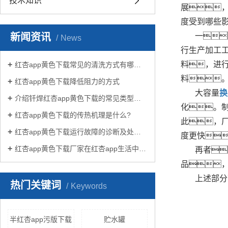
技术知识
展
度受到哪些
新闻资讯
一
News
行生产加工
料，进
红杏app黄色下载常见的清洗方式有哪些？
料
红杏app黄色下载降低阻力的方式
大容量
换
介绍钎焊红杏app黄色下载的常见类型有哪些
化。
红杏app黄色下载的传热机理是什么?
此，
红杏app黄色下载运行故障的诊断及处理方法
度更快
红杏app黄色下载厂家在红杏app生活中有哪些作用？
再者
品
上述部分
热门关键词
Keywords
半红杏app污版下载
贮水罐