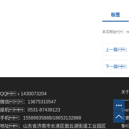
标签
本文网址：
h
上一篇
下一篇
关于
QQ：1430073204
微信：13675310547
座机：0531-87438123
Co
手机：15589935888/18653132888
主
地址：山东省济南市长清区崮云湖街道工业园区
鲁IC