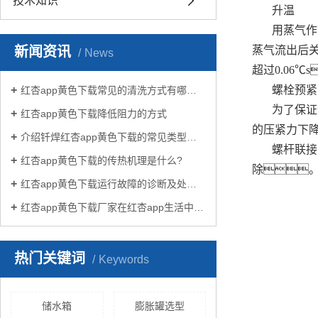
技术知识
升温
用蒸气作
新闻资讯
蒸气流出后
News
超过0.06
螺栓预紧
红杏app黄色下载常见的清洗方式有哪些？
为了保证
红杏app黄色下载降低阻力的方式
的压紧力下
介绍钎焊红杏app黄色下载的常见类型有哪些
螺杆联接
红杏app黄色下载的传热机理是什么?
除
红杏app黄色下载运行故障的诊断及处理方法
红杏app黄色下载厂家在红杏app生活中有哪些作用？
热门关键词
Keywords
储水箱
膨胀罐选型