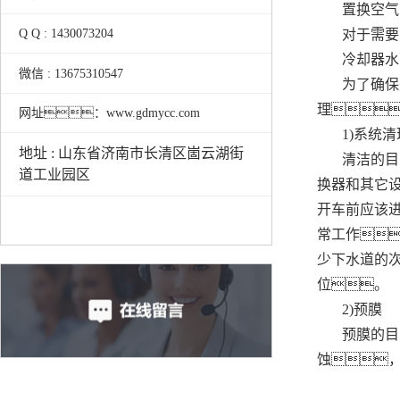
置换空气
对于需要
Q Q : 1430073204
冷却器水
微信 : 13675310547
为了确保
理
网址：www.gdmycc.com
1)系统
地址 : 山东省济南市长清区崮云湖街
清洁的目
道工业园区
换器和其它
开车前应该
常工作
少下水道的
位。
2)预膜
预膜的目
蚀