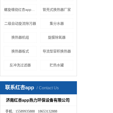
螺旋缠绕红杏app安卓在线下载
管壳式换热器厂家
二级自动旋流除污器
集分水器
换热器机组
旋膜除氧器
换热器板式
导流型容积换热器
反冲洗过滤器
贮热水罐
联系红杏app
Contact Us
济南红杏app热力环保设备有限公司
手机 : 15589935888 18653132888