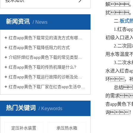
技术知识
解
扰
新闻资讯
二.
板式
News
1.红杏
初级入口进入
红杏app黄色下载常见的清洗方式有哪些？
2.二次
红杏app黄色下载降低阻力的方式
用水等温度
介绍钎焊红杏app黄色下载的常见类型有哪些
3.二次
红杏app黄色下载的传热机理是什么?
水进入红杏a
红杏app黄色下载运行故障的诊断及处理方法
环，
红杏app黄色下载厂家在红杏app生活中有哪些作用？
总结
的需求
杏app黄
热门关键词
Keywords
询
定压补水装置
承压热水箱