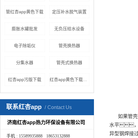
管红杏app黄色下载
定压补水脱气装置
膨胀水罐批发
无负压给水设备
电子除垢仪
管壳换热器
分集水器
管壳式换热器
红杏app污版下载
红杏app黄色下载机组价格
联系红杏app
Contact Us
如果管壳
济南红杏app热力环保设备有限公司
水平
异型钢焊接
手机 : 15589935888 18653132888