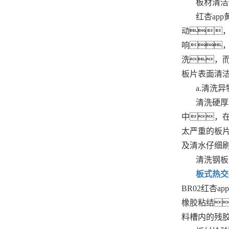
板材清洁
红杏ap
动
响
洗，
板片表面清
a.清洗
清洗硬厚
中，在
太严重的板
及清水仔细
清洗钢板
板式热交
BR02红杏
橡胶粘结
料槽内的残