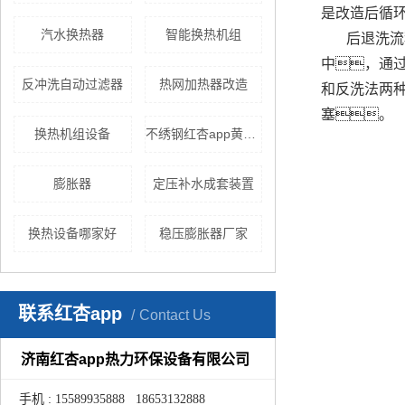
是改造后循
汽水换热器
智能换热机组
后退洗流
中，通
反冲洗自动过滤器
热网加热器改造
和反洗法两
塞。
换热机组设备
不绣钢红杏app黄色下载
膨胀器
定压补水成套装置
换热设备哪家好
稳压膨胀器厂家
联系红杏app
Contact Us
济南红杏app热力环保设备有限公司
手机 : 15589935888 18653132888