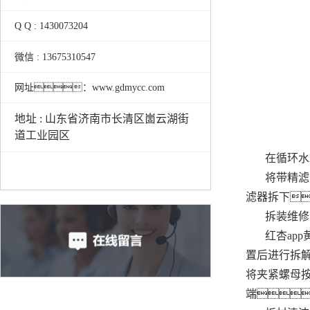
Q Q : 1430073204
微信 : 13675310547
网址：www.gdmycc.com
地址 : 山东省济南市长清区崮云湖街
道工业园区
在循环水
将带精滤
滤器拆下
拆装维修
红杏ap
置后进行拆
将夹紧螺母
端