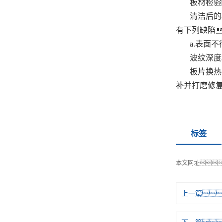
板材检验
清洁后的
有下列缺陷
a.表面
波纹深度
板片换热
补并打磨修
标签
本文网址
上一篇