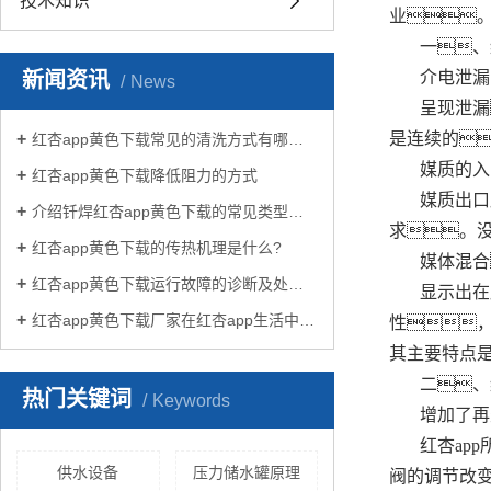
技术知识
业
一、
新闻资讯
介电泄漏
News
呈现泄漏
是连续的
红杏app黄色下载常见的清洗方式有哪些？
媒质的入
红杏app黄色下载降低阻力的方式
媒质出口
介绍钎焊红杏app黄色下载的常见类型有哪些
求。没
红杏app黄色下载的传热机理是什么?
媒体混合
红杏app黄色下载运行故障的诊断及处理方法
显示出在
红杏app黄色下载厂家在红杏app生活中有哪些作用？
性
其主要特点
二、
热门关键词
Keywords
增加了再
红杏ap
供水设备
压力储水罐原理
阀的调节改