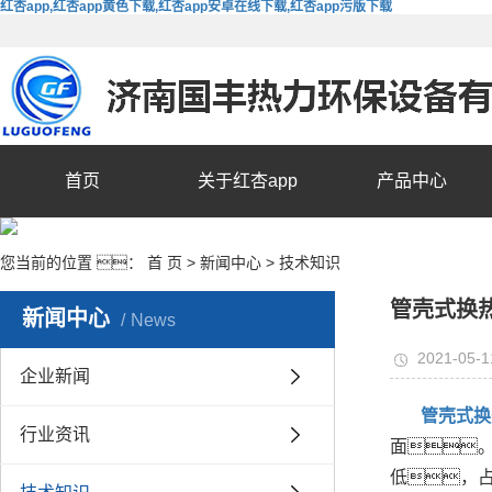
红杏app,红杏app黄色下载,红杏app安卓在线下载,红杏app污版下载
首页
关于红杏app
产品中心
您当前的位置 ：
首 页
>
新闻中心
>
技术知识
管壳式换
新闻中心
News
2021-05-1
企业新闻
管壳式换
行业资讯
面
低，