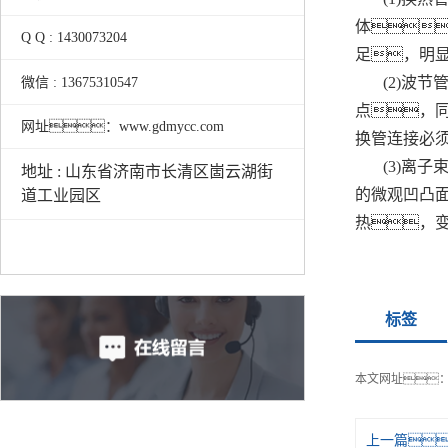
体
Q Q : 1430073204
足，明
(2)波
微信 : 13675310547
点，
网址：www.gdmycc.com
换管连接必须
(3)离
地址 : 山东省济南市长清区崮云湖街
的微观凹凸
道工业园区
热，
标签
本文网址
上一篇