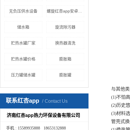
无负压供水设备
螺旋红杏app安卓在线下载
储水箱
旋流除污器
贮热水罐厂家
换热器清洗
贮热水罐价格
膨胀箱
压力罐储水罐
膨胀罐
与其他类
(1)不
联系红杏app
Contact Us
(2)历
(3)材
济南红杏app热力环保设备有限公司
管壳式换
手机 : 15589935888 18653132888
(1)换