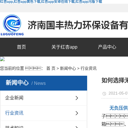
红杏app,红杏app黄色下载,红杏app安卓在线下载,红杏app污版下载
首页
关于红杏app
产品中心
您当前的位置 ：
首 页
>
新闻中心
>
行业资讯
如何选择
新闻中心
News
2021-05-0
企业新闻
无负压供
行业资讯
子
箱