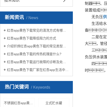
技术知识
制器、
装置组成
新闻资讯
无负压
供
News
生活给水
备
红杏app黄色下载常见的清洗方式有哪些？
二是在定
红杏app黄色下载降低阻力的方式
大，管
介绍钎焊红杏app黄色下载的常见类型有哪些
三
红杏app黄色下载的传热机理是什么?
负压供水装
红杏app黄色下载运行故障的诊断及处理方法
四
红杏app黄色下载厂家在红杏app生活中有哪些作用？
时
热门关键词
Keywords
不锈钢红杏app黄色下载
立式贮水罐