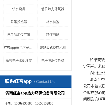
供水设备
低位热力除氧器
采暖换热器
补水装置
电子除垢仪厂家
环保节能
红杏app黄色下载价格
智能板式换热机组
如果安装
高频电子水处理仪
电子除垢仪价格
定。若
六
济南红杏
联系红杏app
Contact Us
公司本着以
个客户放心
济南红杏app热力环保设备有限公司
问题咨询
手机 : 15589935888 18653132888