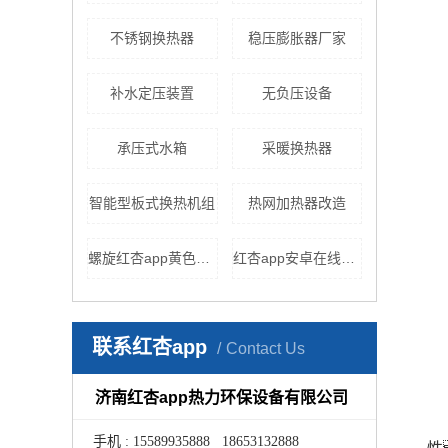
不锈钢换热器
稳压膨胀器厂家
补水定压装置
无负压设备
承压式水箱
采暖换热器
智能型板式换热机组
热网加热器改造
螺旋红杏app黄色下载
红杏app安卓在线下载设备
联系红杏app
Contact Us
济南红杏app热力环保设备有限公司
手机 : 15589935888 18653132888