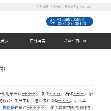
设为首页
|
企业分站
|
网站地图
|
RSS
|
XML
+15589935888
0531-87438123
例展示
在线留言
联系红杏app
？
一般用于石油、化工、石化、冶
的设计和生产中都会遇到这种设备。近几年
，
换热器
在炼油、化工装置中所占比例约