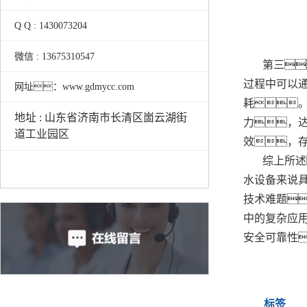
Q Q : 1430073204
微信 : 13675310547
第三
过程中可以
网址：www.gdmycc.com
耗
地址 : 山东省济南市长清区崮云湖街
力，
道工业园区
效，
综上所述
水设备来说
技术难题
中的复杂应
安全可靠性
标签