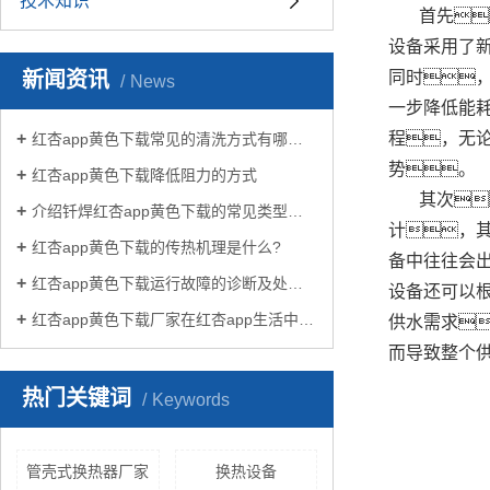
技术知识
首先
设备采用了
新闻资讯
同时
News
一步降低能
程，无
红杏app黄色下载常见的清洗方式有哪些？
势。
红杏app黄色下载降低阻力的方式
其次
介绍钎焊红杏app黄色下载的常见类型有哪些
计，
红杏app黄色下载的传热机理是什么?
备中往往会
红杏app黄色下载运行故障的诊断及处理方法
设备还可以
红杏app黄色下载厂家在红杏app生活中有哪些作用？
供水需求
而导致整个
热门关键词
Keywords
管壳式换热器厂家
换热设备