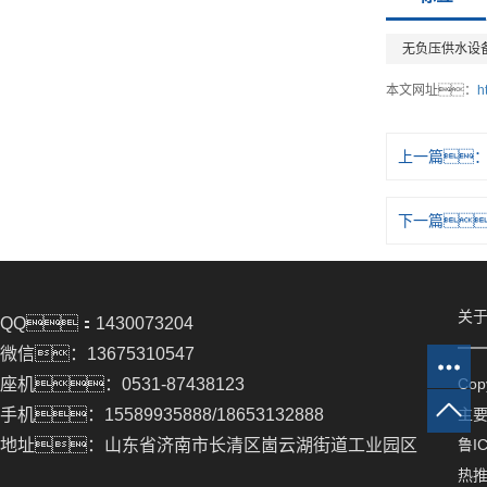
无负压供水设
本文网址：
h
上一篇
下一篇
关于
QQ：1430073204
微信：13675310547
座机：0531-87438123
Co
手机：15589935888/18653132888
主
地址：山东省济南市长清区崮云湖街道工业园区
鲁IC
热