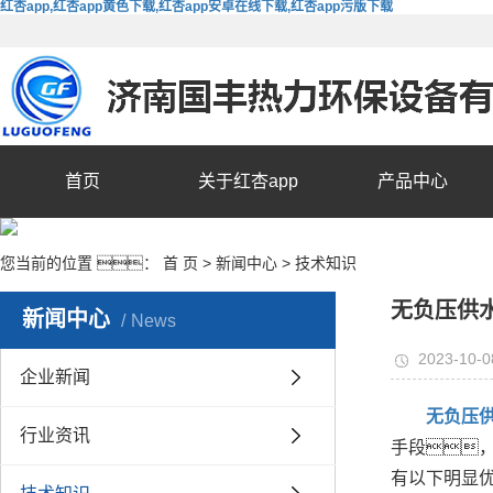
红杏app,红杏app黄色下载,红杏app安卓在线下载,红杏app污版下载
首页
关于红杏app
产品中心
您当前的位置 ：
首 页
>
新闻中心
>
技术知识
无负压供
新闻中心
News
2023-10-0
企业新闻
无负压
行业资讯
手段
有以下明显