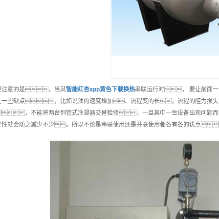
要注意的是，当其
智能
红杏app黄色下载换热
串联运行时， 要让前面一
在一些缺点，比如说油的速度增加、流程变的长，流程的阻力损失
，不能将两台列管式冷凝器交替检修，一旦其中一台设备出现问题而导
定性就会随之减少不少。所以不论是串联使用还是并联使用都各有各的优点