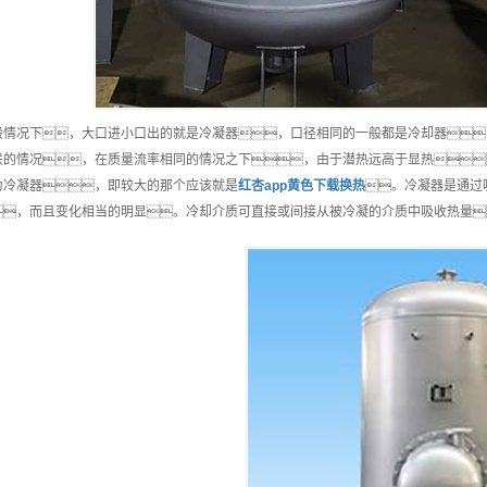
般情况下，大口进小口出的就是冷凝器，口径相同的一般都是冷却器
联的情况，在质量流率相同的情况之下，由于潜热远高于显热
为冷凝器，即较大的那个应该就是
红杏app黄色下载换热
。冷凝器是通过
，而且变化相当的明显。冷却介质可直接或间接从被冷凝的介质中吸收热量