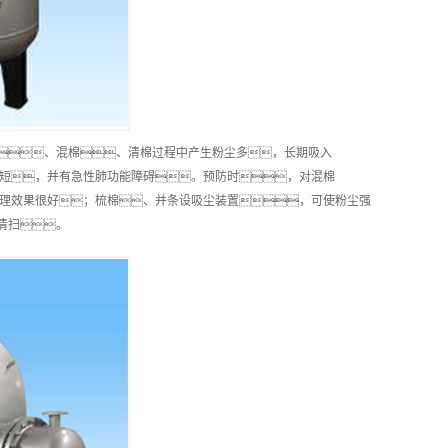
、混棉、清棉过程中产生粉尘多，长期吸入
短，并有急性肺功能障碍。预防时，对混棉
理效果很好；梳棉、并条设吸尘装置，可使粉尘强
清扫。