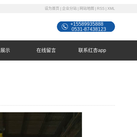
设为首页
|
企业分站
|
网站地图
|
RSS
|
XML
+15589935888
0531-87438123
例展示
在线留言
联系红杏app