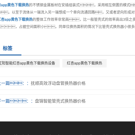
杏app黄色下载换热
的不锈钢金属板材在安插组装式，采用相互倒置的模式
体。以至于流体从一端流入另一端想成一个单向流通回路，又或者逆向形成对
红杏app黄色下载换热
的整体工作效率非常高，比一般管壳式的效率高出3倍之
，占据空间面积小。同单位换热面积的情况下比管壳式换热器小很多
标签
辽阳智能红杏app黄色下载换热设备
红杏app黄色下载换热
上一篇：
抚顺高效浮动盘管换热器价格
下一篇：
盘锦智能管壳式换热器价格