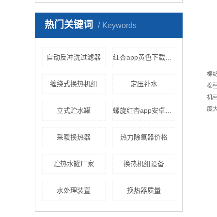
热门关键词
Keywords
自动反冲洗过滤器
红杏app黄色下载样式
棉
缠绕式换热机组
定压补水
棉
机
度
立式贮水罐
螺旋红杏app安卓在线下载
采暖换热器
热力除氧器价格
贮热水罐厂家
换热机组设备
水处理装置
换热器质量