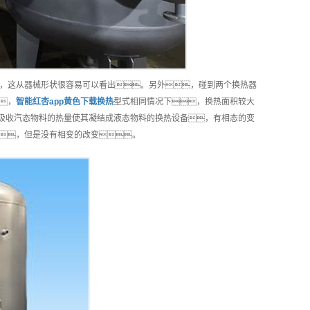
，这从器械形状很容易可以看出。另外，碰到两个换热器
，
智能
红杏app黄色下载换热
型式相同情况下，换热面积较大
吸收汽态物料的热量使其凝结成液态物料的换热设备，有相态的变
，但是没有相变的改变。