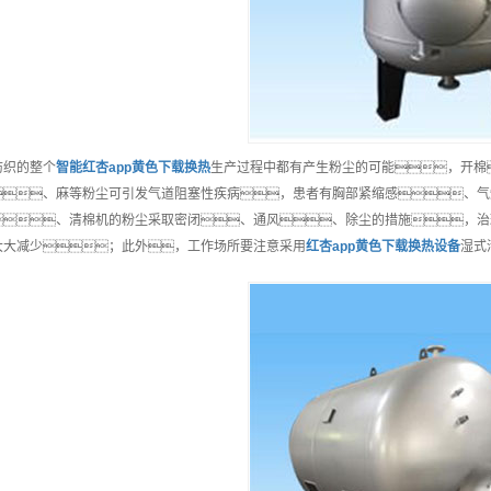
纺织的整个
智能
红杏app黄色下载换热
生产过程中都有产生粉尘的可能，开棉
、麻等粉尘可引发气道阻塞性疾病，患者有胸部紧缩感、气
、清棉机的粉尘采取密闭、通风、除尘的措施，治
大大减少；此外，工作场所要注意采用
红杏app黄色下载换热
设备
湿式