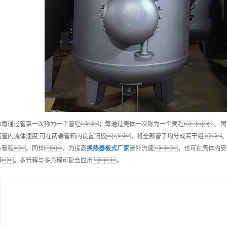
体每通过管束一次称为一个管程；每通过壳体一次称为一个壳程。图示
高管内流体速度,可在两端管箱内设置隔板，将全部管子均分成若干组
多管程。同样，为提高
换热器板式
厂家
管外流速，也可在壳体内安
程。多管程与多壳程可配合应用。