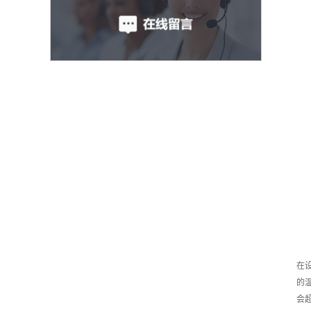
在
的
会