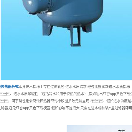
能
换热器板式
本身技术指标上存在过流孔径,进水水质请求,经过比照实践进水水质指标
、进水水质酸碱性（包括冷水和用于换热的热水）,假如超出红杏app黄色下载
；同事碱性也会腐蚀换热器密封橡胶圈招致走漏呈现.2、假如进水浊度超
过滤器,避免红杏app黄色下载梗塞,假如影响不是很大,只需在进水端加装Y型过滤器即