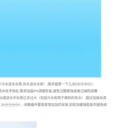
（冷水进水水质,热水进水水质）,需求留意一下几点：
进水技术指标,需求加装PH调理安装,避免过酸腐蚀或者过碱构造梗
标或进水中杂质过多过大（包括冷水和用于换热的热水）,倡议加装自清
可.3、闭路循环要思索增加加药安装,如投加缓蚀阻垢剂避免结