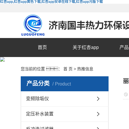
红杏app,红杏app黄色下载,红杏app安卓在线下载,红杏app污版下载
首页
关于红杏app
产品
您当前的位置 ：
首 页
>
热推信息
丽
产品分类
Product
变频除垢仪
定压补水装置