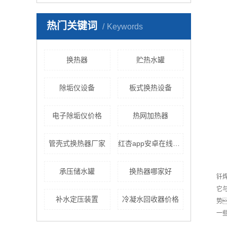
热门关键词
Keywords
换热器
贮热水罐
除垢仪设备
板式换热设备
电子除垢仪价格
热网加热器
管壳式换热器厂家
红杏app安卓在线下载设备
承压储水罐
换热器哪家好
钎
它
补水定压装置
冷凝水回收器价格
势
一