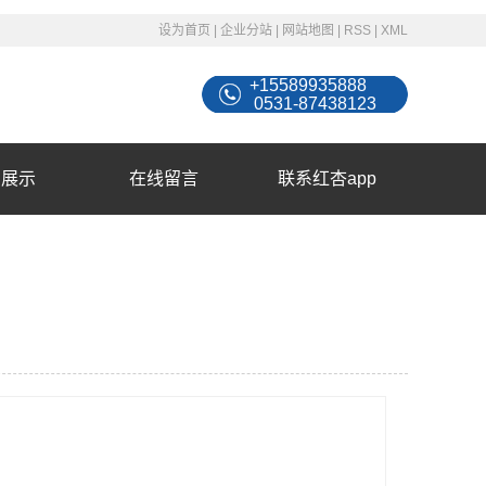
设为首页
|
企业分站
|
网站地图
|
RSS
|
XML
+15589935888
0531-87438123
例展示
在线留言
联系红杏app