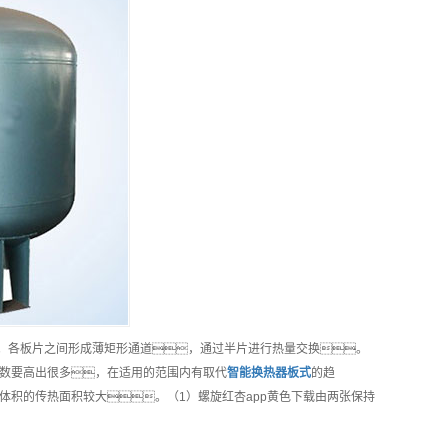
。各板片之间形成薄矩形通道，通过半片进行热量交换。
数要高出很多，在适用的范围内有取代
智能
换热器板式
的趋
积的传热面积较大。（1）螺旋红杏app黄色下载由两张保持