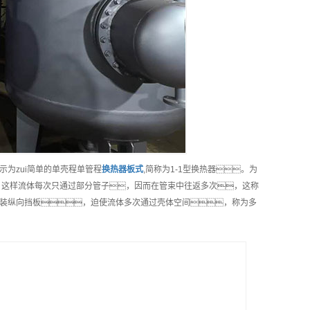
为zui简单的单壳程单管程
换热器板式
,简称为1-1型换热器。为
。这样流体每次只通过部分管子，因而在管束中往返多次，这称
装纵向挡板，迫使流体多次通过壳体空间，称为多