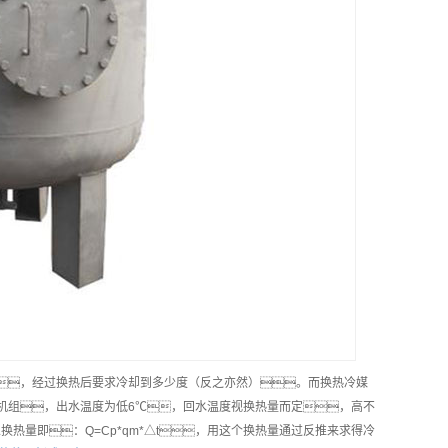
度，经过换热后要求冷却到多少度（反之亦然）。而换热冷媒
机组，出水温度为低6℃，回水温度视换热量而定，高不
热量即：Q=Cp*qm*△t，用这个换热量通过反推来求得冷