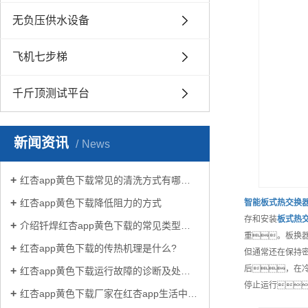
无负压供水设备
飞机七步梯
千斤顶测试平台
新闻资讯
News
红杏app黄色下载常见的清洗方式有哪些？
红杏app黄色下载降低阻力的方式
智能
板式热交换
存和安装
板式热
介绍钎焊红杏app黄色下载的常见类型有哪些
重。板换
红杏app黄色下载的传热机理是什么?
但通常还在保持
后，在
红杏app黄色下载运行故障的诊断及处理方法
停止运行
红杏app黄色下载厂家在红杏app生活中有哪些作用？