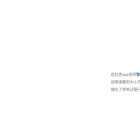
在红杏app谈到
智
动其速度的大小方
强化了传热过程