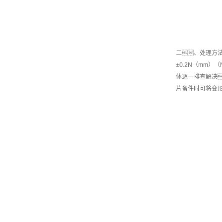
二、处理方
±0.2N（mm
体逐一排查解决
片备件时可将变