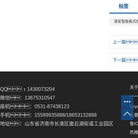
标签
淮安智能板式
上一篇
下一篇
关于
QQ：1430073204
微信：13675310547
座机：0531-87438123
Co
手机：15589935888/18653132888
主
地址：山东省济南市长清区崮云湖街道工业园区
鲁IC
热