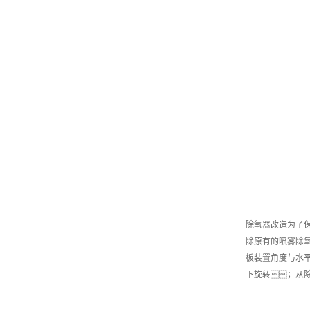
除氧器改造为了
除原有的喷雾除
板装置角度与水
下旋转；从