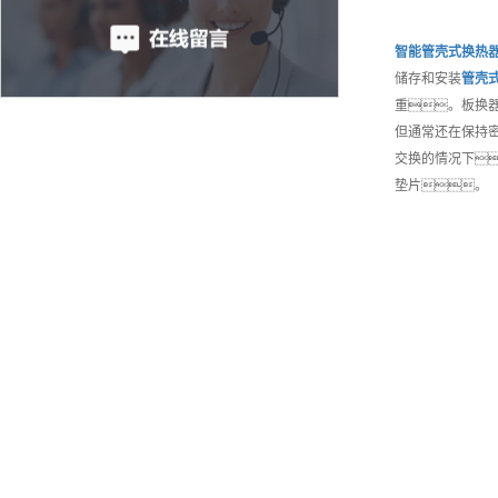
智能
管壳式换热
储存和安装
管壳
重。板换
但通常还在保持
交换的情况下
垫片。