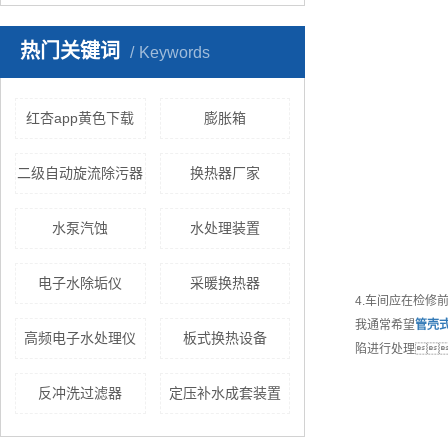
热门关键词
Keywords
红杏app黄色下载
膨胀箱
二级自动旋流除污器
换热器厂家
水泵汽蚀
水处理装置
电子水除垢仪
采暖换热器
4.车间应在检修
我通常希望
管壳
高频电子水处理仪
板式换热设备
陷进行处理
反冲洗过滤器
定压补水成套装置