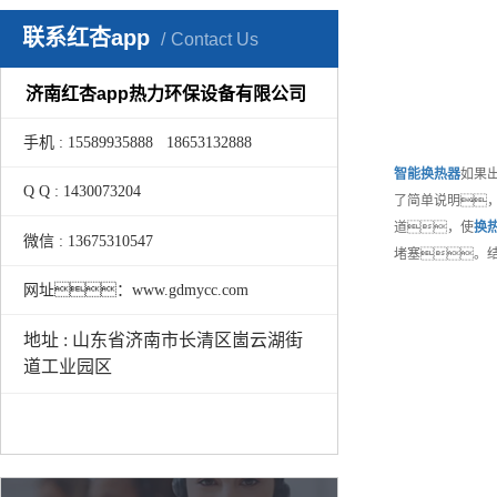
联系红杏app
Contact Us
济南红杏app热力环保设备有限公司
手机 : 15589935888 18653132888
智能
换热器
如果
Q Q : 1430073204
了简单说明，
道，使
换
微信 : 13675310547
堵塞。
网址：www.gdmycc.com
地址 : 山东省济南市长清区崮云湖街
道工业园区