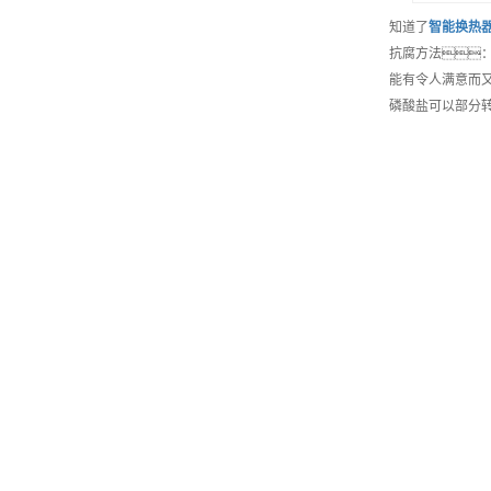
知道了
智能
换热
抗腐方法
能有令人满意而
磷酸盐可以部分