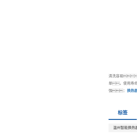
清洗容易
单。使用寿
强：
换热
标签
温州智能换热