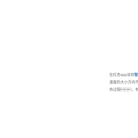
在红杏app谈到
智
速度的大小方向不
热过程，