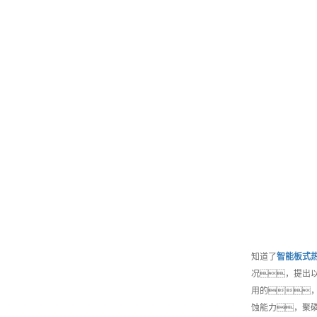
知道了
智能
板式
况，提出
用的
蚀能力，聚