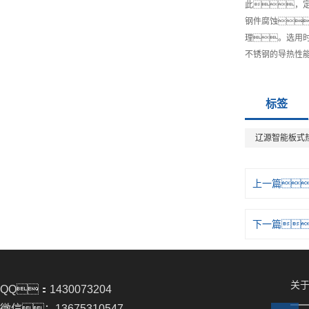
此，
钢件腐蚀
理。选用
不锈钢的导热性能
标签
辽源智能板式
上一篇
下一篇
关于
QQ：1430073204
微信：13675310547