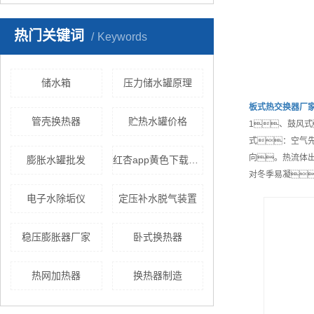
热门关键词
Keywords
储水箱
压力储水罐原理
板式热交换器
厂
管壳换热器
贮热水罐价格
1、鼓风
式：空气
向。热流体
膨胀水罐批发
红杏app黄色下载换热
对冬季易凝
电子水除垢仪
定压补水脱气装置
稳压膨胀器厂家
卧式换热器
热网加热器
换热器制造