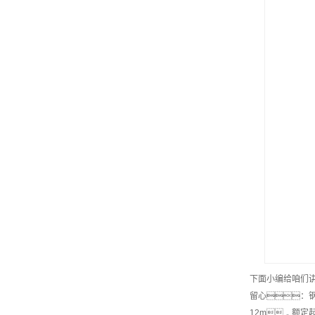
下面小编给咱们
留心：钢
12m，额定