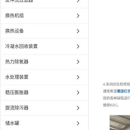
反冲洗过滤器
换热机组
换热设备
冷凝水回收装置
热力除氧器
水处理装置
4.车间应在检修
通常希望
螺旋红杏
稳压膨胀器
现的各种缺陷进行
维修。
旋流除污器
储水罐