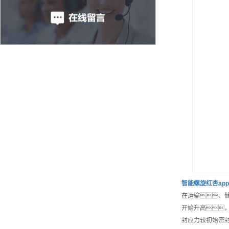
智能
螺旋红杏ap
在运输、
开始升高
封应力较初始密