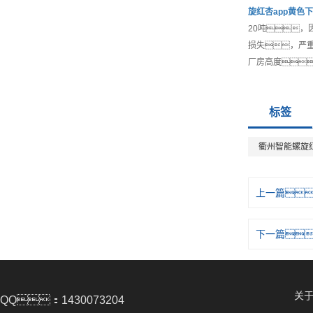
旋红杏app黄色
20吨，
损失，严
厂房高度
标签
衢州智能螺旋红
上一篇
下一篇
关于
QQ：1430073204