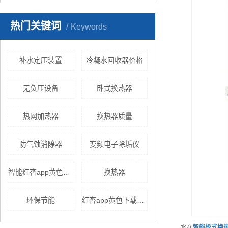
热门关键词
Keywords
补水定压装置
冷凝水回收器价格
无负压设备
卧式换热器
热网加热器
换热器质量
防气蚀消除器
变频电子除垢仪
智能红杏app黄色下载
换热器
环保节能
红杏app黄色下载换热机组
水在
智能
板式换