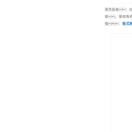
清洗容易：
单。使用寿
强：
板式