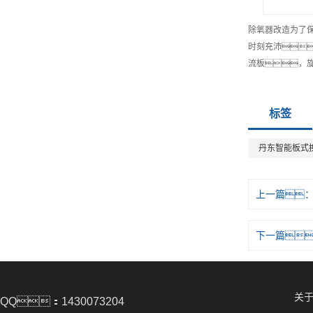
除氧器改造为了
时刻充沛
流板，
标签
丹东智能板式
上一篇
下一篇
关于
QQ：1430073204