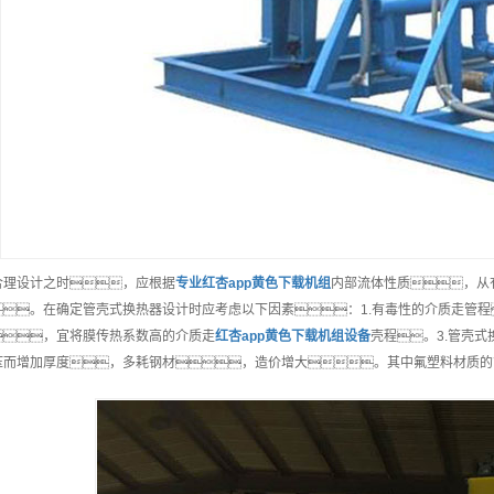
合理设计之时，应根据
专业
红杏app黄色下载机组
内部流体性质，从
。在确定管壳式换热器设计时应考虑以下因素：1.有毒性的介质走管程
，宜将膜传热系数高的介质走
红杏app黄色下载机组
设备
壳程。3.管壳
压而增加厚度，多耗钢材，造价增大。其中氟塑料材质