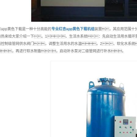
杏app黄色下载是一种十分高能的
专业
红杏app黄色下载机组
装置，其应用范围十
换热来给大家介绍一下。1、生活水系统：先启动生活用水循环
而控制级管网供水阀门，调整生活用水的水温。2、软化水系统
，再进行软水制备，启动补水泵对二级管网进行补水。