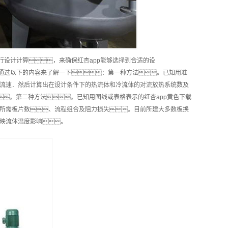
行设计计算，来确保红杏app能够选择到合适的设
p通过以下的内容来了解一下：第一种方法。已知用准
间流速．然后计算出在设计条件下的热流体和冷流体的对流放热系统数及
。第二种方法。已知用图线或表格表示的红杏app黄色下载
所需板片数、流程组合及阻力损失。目前所建大多数板换
映流体温度影响。