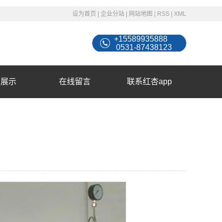
设为首页
|
企业分站
|
网站地图
|
RSS
|
XML
+15589935888
0531-87438123
例展示
在线留言
联系红杏app