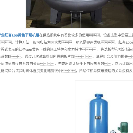
专业
红杏app黄色下载机组
在供热系统中有着比较多的使用。设备选型中需要进
。计算方法一般可归结为两大类，那么是哪两类呢，红杏ap
方程式表示的红杏app黄色下载的热工特性和水力特性， 先选板型和拟定板
热系数K。通过几次试算得到所需的板片数、漉程组合及阻力损失
板间流速与传热系数的关系，先查出设计条件下的传热系数，然后计算出
性能试验台试验时流体温度变化幅度很小，所给传热系数与流速的关系没有反