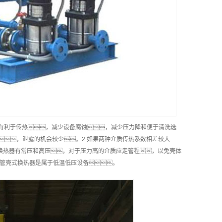
有利于传热，减少设备腐蚀，减少压力降和便于清洗选
，泄露的机会较少。2.如果两种介质传热系数相差较大
式换热器有常压和高压，对于压力高的介质应走管程，以免壳体
的管壳式换热器是属于低温低压设备。