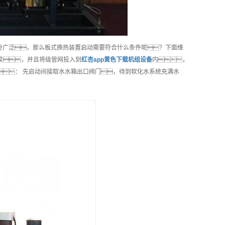
分广泛，那么板式换热装置启动需要符合什么条件呢？下面维
泵，并且将级管网投入到
红杏app黄色下载机组
设备
内，
： 先启动间接取水水箱出口阀门，待到软化水系统充满水