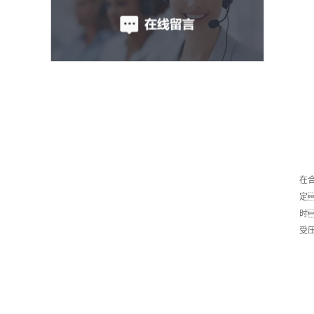
在
定
时
受