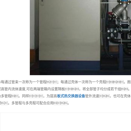
体每通过管束一次称为一个管程；每通过壳体一次称为一个壳程。图示
提高管内流体速度,可在两端管箱内设置隔板，将全部管子均分成若干组
为多管程。同样，为提高
板式热交换器
设备
管外流速，也可在壳体
程。多管程与多壳程可配合应用。