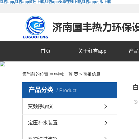
红杏app,红杏app黄色下载,红杏app安卓在线下载,红杏app污版下载
首页
关于红杏app
产品
您当前的位置 ：
首 页
>
热推信息
白
产品分类
Product
变频除垢仪
定压补水装置