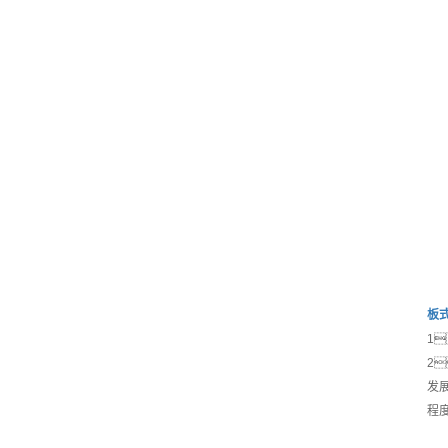
板
1
2
发
程