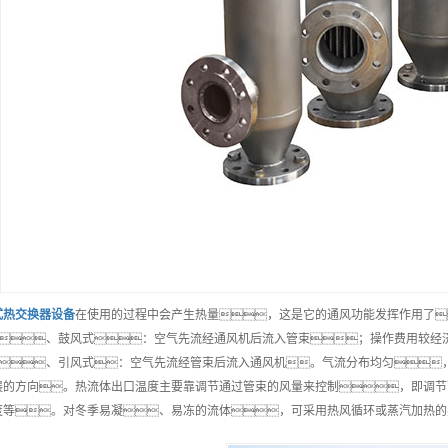
式热交换器
设备
在使用的过程中会产生热量，这是它的通风功能发挥作用了
、鼓风式：空气先流经通风机后流入管束；操作费用较经
、引风式：空气先流经管束后流入通风机。气流分布均匀
展的方向。热流体出口温度主要靠调节通过管束的风量来控制，即调节
度等。对冬季易凝、易冻的流体，可采用热风循环或蒸汽加热的