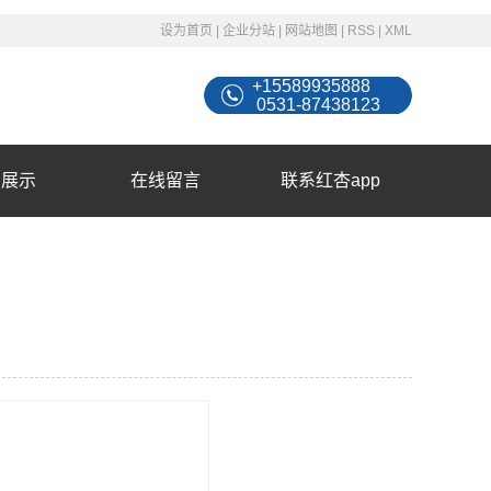
设为首页
|
企业分站
|
网站地图
|
RSS
|
XML
+15589935888
0531-87438123
例展示
在线留言
联系红杏app