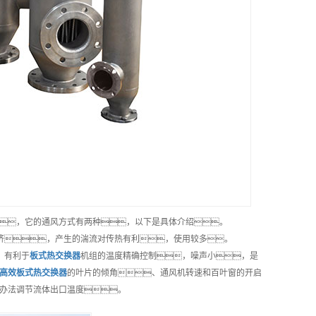
，它的通风方式有两种，以下是具体介绍。
济，产生的湍流对传热有利，使用较多。
，有利于
板式热交换器
机组的温度精确控制，噪声小，是
高效
板式热交换器
的叶片的倾角、通风机转速和百叶窗的开启
办法调节流体出口温度。