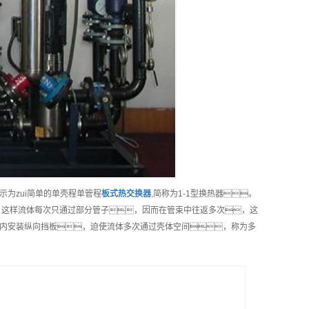
为zui简单的单壳程单管程
板式热交换器
,简称为1-1型换热器。
。这样流体每次只通过部分管子，因而在管束中往返多次，这
内安装纵向挡板，迫使流体多次通过壳体空间，称为多