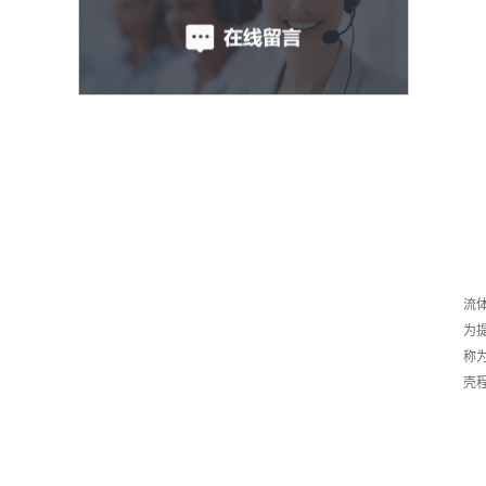
流
为
称
壳