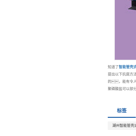
知道了
智能
管壳
提出以下抗腐方
的，能有令
聚磷酸盐可以部
标签
湖州智能管壳