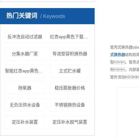
热门关键词
Keywords
反冲洗自动过滤器
红杏app黄色下载厂家
管壳式换热器(sh
分集水器厂家
导流型容积换热器
式换热器
结构较
型。管壳
形，内部
智能红杏app黄色下载
立式贮水罐
管外流动
除氧器
稳压膨胀器价格
无负压供水设备
不锈钢换热设备
定压补水装置
定压补水脱气装置