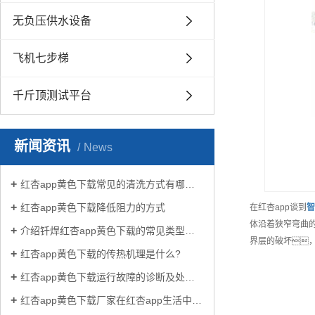
无负压供水设备
飞机七步梯
千斤顶测试平台
新闻资讯
News
红杏app黄色下载常见的清洗方式有哪些？
红杏app黄色下载降低阻力的方式
在红杏app谈到
智
体沿着狭窄弯曲的
介绍钎焊红杏app黄色下载的常见类型有哪些
界层的破坏
红杏app黄色下载的传热机理是什么?
红杏app黄色下载运行故障的诊断及处理方法
红杏app黄色下载厂家在红杏app生活中有哪些作用？